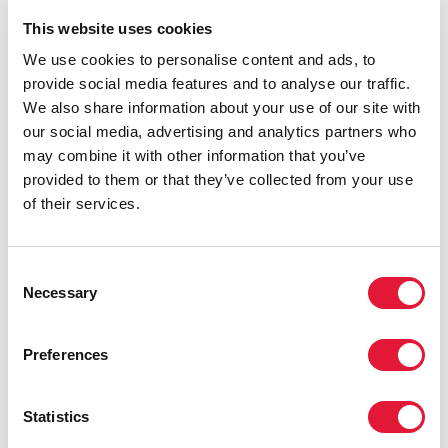
This website uses cookies
We use cookies to personalise content and ads, to
provide social media features and to analyse our traffic.
We also share information about your use of our site with
Toumani Diabaté, Ambassadeur
our social media, advertising and analytics partners who
international de bonne volonté de
may combine it with other information that you’ve
l'ONUSIDA
provided to them or that they’ve collected from your use
of their services.
Toumani Diabaté, joueur de kora, est un musicien de notoriété
internationale. Il a été nommé Ambassadeur itinérant pour
l’ONUSIDA le 12 décembre 2008.
Consent
Toumani Diabaté est le descendant d’une longue tradition de
Necessary
griots et de chanteurs de gospel. Il a mêlé cette ancienne tradition
Selection
musicale d’Afrique de l’Ouest à d’autres musiques modernes et
traditionnelles en provenance du monde entier. En outre, il a eu
Preferences
un rôle déterminant dans l’introduction de la kora, une harpe luth
à 21 cordes, au public du monde entier et en faisant de la kora un
instrument de concert solo.
En tant que musicien de renommée internationale et défenseur
Statistics
de la lutte contre le sida, Toumani Diabaté, avec sa proximité et