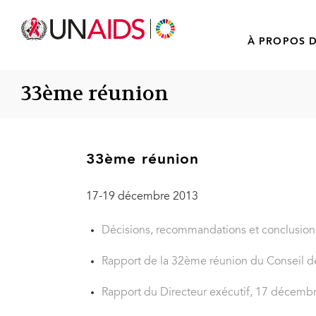
À PROPOS D
33ème réunion
33ème réunion
17-19 décembre 2013
Décisions, recommandations et conclusio
Rapport de la 32ème réunion du Conseil d
Rapport du Directeur exécutif, 17 décemb