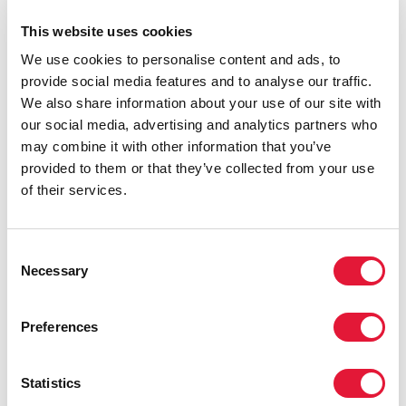
mettre fin aux violations des droits de l'homme
basées sur l'orientation sexuelle et l'identité de
This website uses cookies
genre
We use cookies to personalise content and ads, to
provide social media features and to analyse our traffic.
READ MORE
We also share information about your use of our site with
our social media, advertising and analytics partners who
may combine it with other information that you’ve
provided to them or that they’ve collected from your use
of their services.
Consent
Necessary
Selection
Preferences
14 août 2012
Statistics