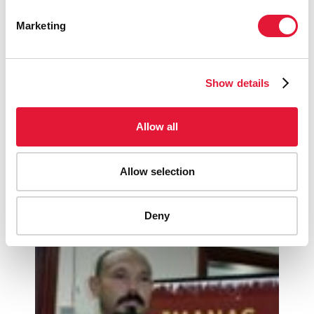
Au Honduras, de jeunes bénévoles soutiennent
les efforts de l'ONUSIDA dans la riposte au VIH
Marketing
READ MORE
Show details
17 janvier 2011
Allow all
L’ONUSIDA condamne les meurtres de
personnes transgenres au Honduras
Allow selection
READ MORE
Deny