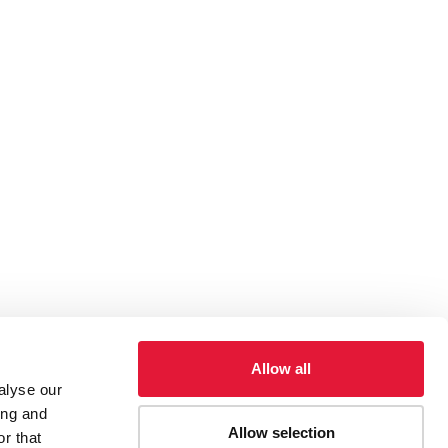
Allow all
alyse our
ing and
Allow selection
ies, etc.
Campaigns
59e session de la Commission de
r that