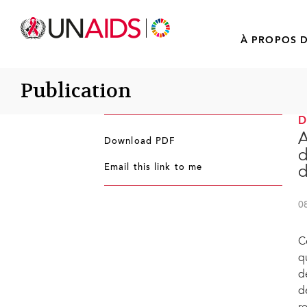
À PROPOS D
Publication
A
Download PDF
d
Email this link to me
d
0
C
q
d
d