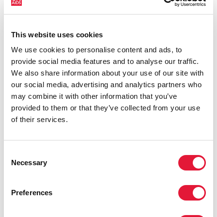
182 pays, cet ouvrage de référence mondial propose
une analyse exhaustive de l’épidémie de sida et de la
riposte. Pour la première fois, le rapport comprend des
This website uses cookies
données de tendance sur l’incidence fournies par plus
We use cookies to personalise content and ads, to
de 60 pays.
provide social media features and to analyse our traffic.
We also share information about your use of our site with
our social media, advertising and analytics partners who
may combine it with other information that you’ve
provided to them or that they’ve collected from your use
of their services.
Consent
Necessary
Selection
Preferences