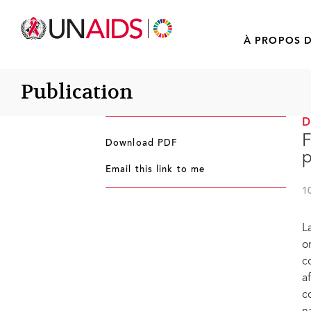
À PROPOS D
Publication
F
Download PDF
p
Email this link to me
1
L
o
c
a
c