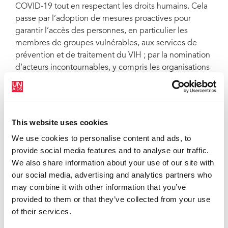
COVID-19 tout en respectant les droits humains. Cela
passe par l’adoption de mesures proactives pour
garantir l’accès des personnes, en particulier les
membres de groupes vulnérables, aux services de
prévention et de traitement du VIH ; par la nomination
d’acteurs incontournables, y compris les organisations
dirigées par une communauté, et en leur apportant un
soutien ; et par la mise en place de mesures
préventives et de lutte contre les violences basées sur
le genre. Le rapport repose sur le document
Les droits
This website uses cookies
humains aux temps du COVID-19
publié par
We use cookies to personalise content and ads, to
l’ONUSIDA en mars 2020. Ce dernier enjoignait aux
provide social media features and to analyse our traffic.
pays d’adopter une approche respectant les droits
We also share information about your use of our site with
humains dans leur riposte à la COVID-19 en prenant
our social media, advertising and analytics partners who
en compte les bonnes pratiques nées de 40 ans de
may combine it with other information that you’ve
lutte contre le VIH.
provided to them or that they’ve collected from your use
of their services.