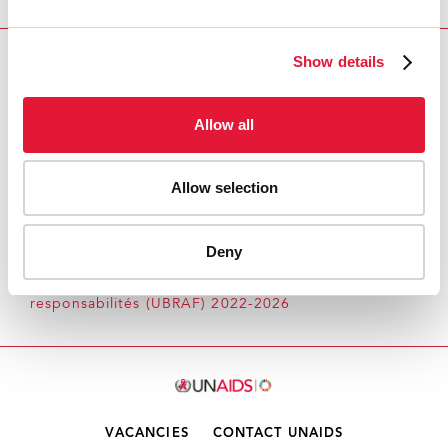
Show details
Download PDF
Email this link to me
Allow all
Allow selection
Accueil
Ressources - En savoir plus sur le travail de
l’ONUSIDA Cliquez ici pour accéder aux reportages, vidéos,
Deny
publications, infographies, etc.
Point 3 de l'ordre du
jour: Cadre Unifié du budget, des résultats et des
responsabilités (UBRAF) 2022-2026
VACANCIES
CONTACT UNAIDS