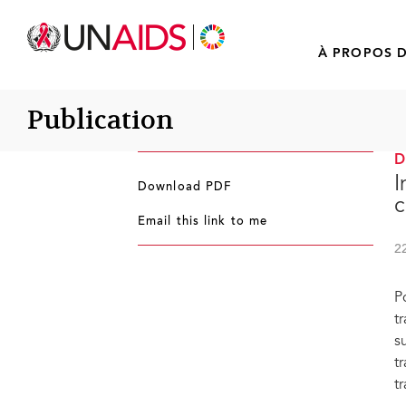
À PROPOS D
Publication
I
Download PDF
c
Email this link to me
2
P
t
s
t
t