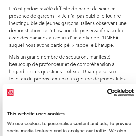
Il s’est parfois révélé difficile de parler de sexe en
présence de garçons : « Je n’ai pas oublié le fou rire
inextinguible de jeunes garçons italiens observant une
démonstration de l’utilisation du préservatif masculin
avec des bananes au cours d’un atelier de l’UNFPA
auquel nous avons participé, » rappelle Bhatupe.
Mais un grand nombre de scouts ont manifesté
beaucoup de profondeur et de compréhension à
l’égard de ces questions – Alex et Bhatupe se sont
félicités du propos tenu par un groupe de jeunes filles
chiliennes âgées de 14 à 16 ans qui étaient très bien
informées des questions afférentes au VIH, au sida et à
la sexualité pour les avoir étudiées en classe. Les filles
ont mené un débat sur l’abstinence par opposition à
This website uses cookies
une sexualité précoce.
We use cookies to personalise content and ads, to provide
« La maturité du débat m’a convaincue que le
social media features and to analyse our traffic. We also
message relatif à la prévention du sida et à la