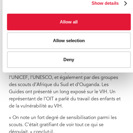
enceinte… donc le mieux, c’est d’attendre. »
Show details
Pour Bhatupe et Alex, les messages de l’ONUSIDA
passaient : prévention, responsabilisation individuelle
Allow all
face au risque de transmission du VIH, davantage de
soutien et moins de stigmatisation à l’égard des
personnes séropositives.
Allow selection
Alex a été réconforté de voir tant d’intérêt pour le sida
lors du jamboree.
Deny
D’autres ateliers ont été organisés par l’UNFPA,
l’UNICEF, l’UNESCO, et également par des groupes
des scouts d’Afrique du Sud et d’Ouganda. Les
Guides ont présenté un long exposé sur le VIH. Un
représentant de l’OIT a parlé du travail des enfants et
de la vulnérabilité au VIH.
« On note un fort degré de sensibilisation parmi les
scouts. C’était gratifiant de voir tout ce qui se
déroulait, » conclut-il.