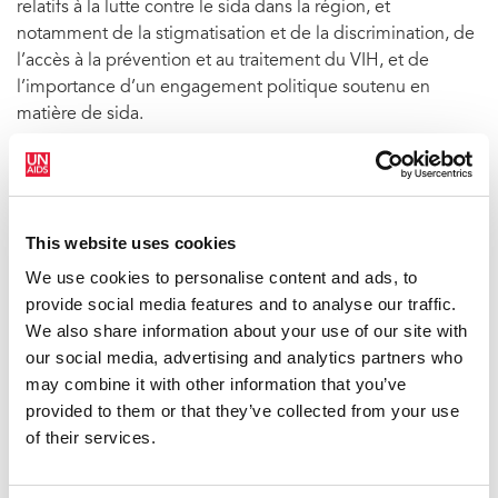
relatifs à la lutte contre le sida dans la région, et
notamment de la stigmatisation et de la discrimination, de
l’accès à la prévention et au traitement du VIH, et de
l’importance d’un engagement politique soutenu en
matière de sida.
Lire le discours d’ouverture de l’ONUSIDA
(pdf, 35,9 Kb)
(en anglais)
Voir la galerie de photos
This website uses cookies
We use cookies to personalise content and ads, to
provide social media features and to analyse our traffic.
We also share information about your use of our site with
Regard sur la conférence sur le sida
our social media, advertising and analytics partners who
de la région Asie/Pacifique
may combine it with other information that you’ve
provided to them or that they’ve collected from your use
Dans les jours qui précèdent le 8e Congrès international
of their services.
sur le sida en Asie et dans le Pacifique (ICAAP) qui a lieu
du 19 au 23 août 2007 à Colombo, Sri Lanka, le Directeur