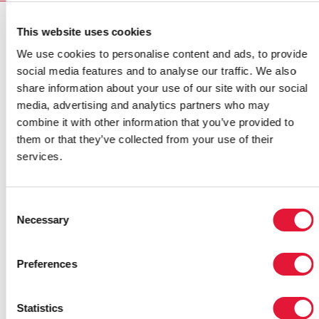
LES LEADERS S’ENGAGENT À PROMOUVOIR LA
This website uses cookies
SANTÉ SEXU
We use cookies to personalise content and ads, to provide
Discours :
social media features and to analyse our traffic. We also
share information about your use of our site with our social
media, advertising and analytics partners who may
Discours du Dr Peter Piot, Directeur exécutif de
combine it with other information that you’ve provided to
l'ONUSIDA à la 1ère Réunion des ministres de
l'éducation et de la santé pour prévenir le VIH en
them or that they’ve collected from your use of their
Amérique latine et dans les Caraïbes
services.
-
Mexico, 1er août 2008 (pdf, 114 Kb) (en anglais)
Publications:
Consent
Necessary
Selection
Déclaration des Ministres
(
en
Preferences
|
es
)
(pdf, 34,9 Kb | 38,2 Kb)
Statistics