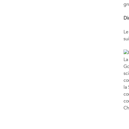
gr
Di
Le
su
La
Go
sc
co
la
co
co
Ch