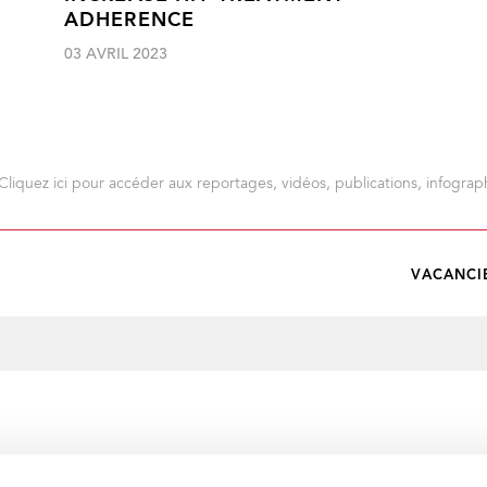
ADHERENCE
03 AVRIL 2023
Cliquez ici pour accéder aux reportages, vidéos, publications, infograph
VACANCI