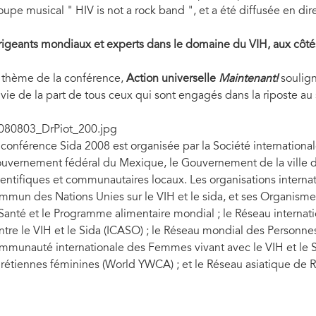
oupe musical " HIV is not a rock band ", et a été diffusée en dir
rigeants mondiaux et experts dans le domaine du VIH, aux côté
 thème de la conférence,
Action universelle
Maintenant!
soulign
ivie de la part de tous ceux qui sont engagés dans la riposte au 
 conférence Sida 2008 est organisée par la Société international
uvernement fédéral du Mexique, le Gouvernement de la ville d
ientifiques et communautaires locaux. Les organisations interna
mmun des Nations Unies sur le VIH et le sida, et ses Organisme
 Santé et le Programme alimentaire mondial ; le Réseau internati
ntre le VIH et le Sida (ICASO) ; le Réseau mondial des Personnes 
mmunauté internationale des Femmes vivant avec le VIH et le Si
rétiennes féminines (World YWCA) ; et le Réseau asiatique de 