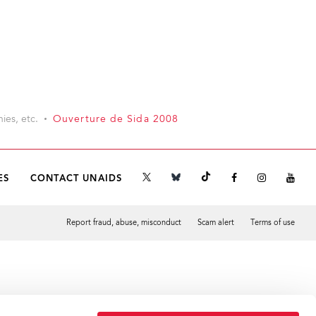
ies, etc.
Ouverture de Sida 2008
ES
CONTACT UNAIDS
Report fraud, abuse, misconduct
Scam alert
Terms of use
Tweet
Facebook