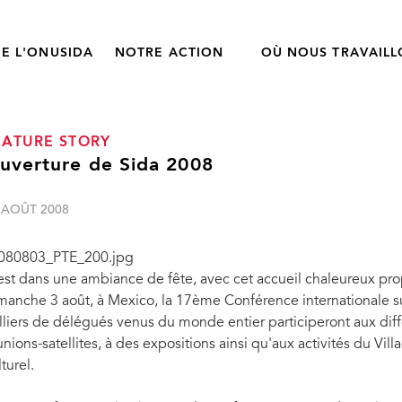
E L'ONUSIDA
NOTRE ACTION
OÙ NOUS TRAVAIL
EATURE STORY
uverture de Sida 2008
 AOÛT 2008
est dans une ambiance de fête, avec cet accueil chaleureux prop
manche 3 août, à Mexico, la 17ème Conférence internationale sur
lliers de délégués venus du monde entier participeront aux diff
unions-satellites, à des expositions ainsi qu'aux activités du V
turel.