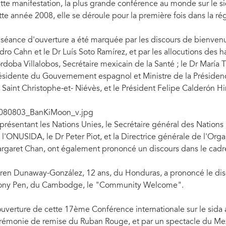
tte manifestation, la plus grande conférence au monde sur le sid
tte année 2008, elle se déroule pour la première fois dans la ré
 séance d'ouverture a été marquée par les discours de bienven
dro Cahn et le Dr Luís Soto Ramírez, et par les allocutions des h
rdoba Villalobos, Secrétaire mexicain de la Santé ; le Dr María
ésidente du Gouvernement espagnol et Ministre de la Présidence
 Saint Christophe-et- Niévès, et le Président Felipe Calderón H
présentant les Nations Unies, le Secrétaire général des Nations 
 l'ONUSIDA, le Dr Peter Piot, et la Directrice générale de l'Orga
rgaret Chan, ont également prononcé un discours dans le cadre
ren Dunaway-González, 12 ans, du Honduras, a prononcé le dis
ny Pen, du Cambodge, le "Community Welcome".
ouverture de cette 17ème Conférence internationale sur le sid
rémonie de remise du Ruban Rouge, et par un spectacle du Mex