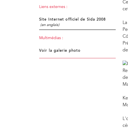
Ce
Liens externes :
ce
Site Internet officiel de Sida 2008
La
(en anglais)
Pe
Có
Multimédias :
Pr
de
Voir la galerie photo
Re
de
Ma
Ke
Mo
L'
cé