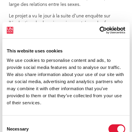
large des relations entre les sexes.
Le projet a vu le jour à la suite d’une enquête sur
l’évaluation des besoins qui a montré que les femmes
atteintes de surdité sont confrontées à la violence
sexospécifique de manière disproportionnée, en
particulier la violence de nature sexuelle comme le
This website uses cookies
viol, les coups, l’inceste et les abus sexuels. Ces
rapports sexuels non sollicités exposent les femmes
We use cookies to personalise content and ads, to
atteintes de surdité à un risque accru de contracter le
provide social media features and to analyse our traffic.
VIH et d’autres maladies sexuellement transmissibles.
We also share information about your use of our site with
our social media, advertising and analytics partners who
Le projet a permis d’inculquer aux femmes des
may combine it with other information that you’ve
principes d’auto-défense et de leur donner des
provided to them or that they’ve collected from your use
compétences alternatives pour renforcer leur
of their services.
indépendance économique.
Les programmes ci-dessus viennent s’ajouter aux
Consent
efforts de l’UNICEF et de l’UNFPA Jamaïque qui
Necessary
Selection
s’occupent spécifiquement de la question des enfants