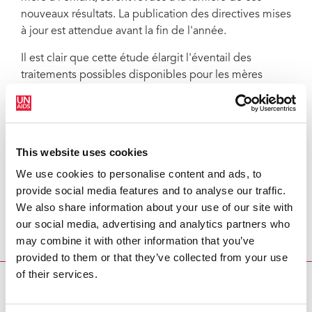
nouveaux résultats. La publication des directives mises
à jour est attendue avant la fin de l'année.
Il est clair que cette étude élargit l'éventail des
traitements possibles disponibles pour les mères
vivant avec le virus et offrent à celles-ci l'espoir de
pouvoir, si elles le souhaitent, allaiter leurs enfants
sans risquer de leur transmettre le VIH.
This website uses cookies
Les fonds supplémentaires nécessaires à la réalisation
de l'étude Kesho Bora ont été fournis par le Partenariat
We use cookies to personalise content and ads, to
des pays européens et en développement sur les
provide social media features and to analyse our traffic.
essais cliniques (EDCTP), la Fondation Thrasher, le
We also share information about your use of our site with
Département pour le développement international du
our social media, advertising and analytics partners who
Royaume-Uni (DFID), l'UNICEF et le Gouvernement
may combine it with other information that you’ve
belge.
provided to them or that they’ve collected from your use
of their services.
UNE ÉTUDE DÉMONTRE QU'UNE NOUVELLE
ASSOCIATION MÉ