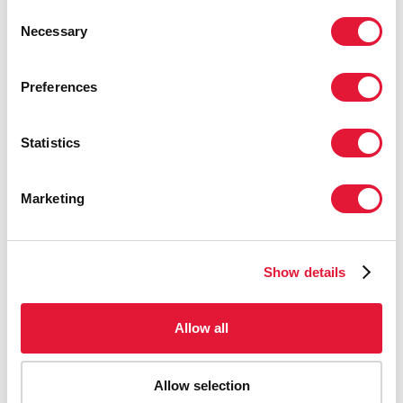
Consent
Coparrainants:
Necessary
Selection
OMS
Preferences
UNICEF
Statistics
Reportages:
Marketing
Lesotho : les bébés préservés du VIH sont cause
d’espoir
(16 juillet 2009)
Show details
Un diagnostic de séropositivité plus précis chez les
mères et les nourrissons permet d’éviter les décès dus
au vaccin antituberculeux
Allow all
(3 juillet 2009)
Nouvelles du terrain : Le Directeur du département
VIH/sida de l’OMS visite un centre de traitement qui
Allow selection
fait œuvre de pionnier en Namibie