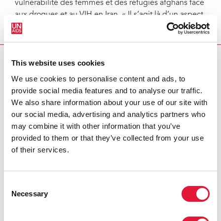
vulnérabilité des femmes et des réfugiés afghans face
aux drogues et au VIH en Iran. « Il s’agit là d’un aspect
humanitaire et souvent négligé de la lutte contre les
drogues », a affirmé le directeur de l’ONUDC.
This website uses cookies
RIGHT HAND CONTENT
We use cookies to personalise content and ads, to
Coparrainants:
provide social media features and to analyse our traffic.
We also share information about your use of our site with
ONUDC
our social media, advertising and analytics partners who
may combine it with other information that you’ve
HCR
provided to them or that they’ve collected from your use
of their services.
Centre de presse:
Consent
Le Haut Commissaire préconise de mettre l’accent sur
Necessary
Selection
les droits de l’homme et la réduction des risques dans
la politique internationale en matière de stupéfiants
(10 mars 2009)