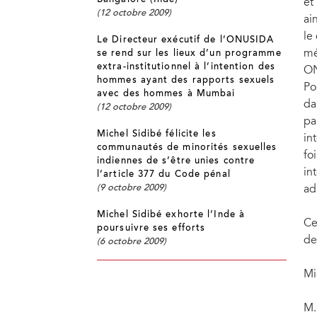
Bangalore (Inde)
et
(12 octobre 2009)
ai
le
Le Directeur exécutif de l’ONUSIDA
mé
se rend sur les lieux d’un programme
extra-institutionnel à l’intention des
O
hommes ayant des rapports sexuels
Po
avec des hommes à Mumbai
da
(12 octobre 2009)
pa
Michel Sidibé félicite les
in
communautés de minorités sexuelles
fo
indiennes de s’être unies contre
in
l’article 377 du Code pénal
ad
(9 octobre 2009)
Michel Sidibé exhorte l’Inde à
Ce
poursuivre ses efforts
de
(6 octobre 2009)
Mi
M.