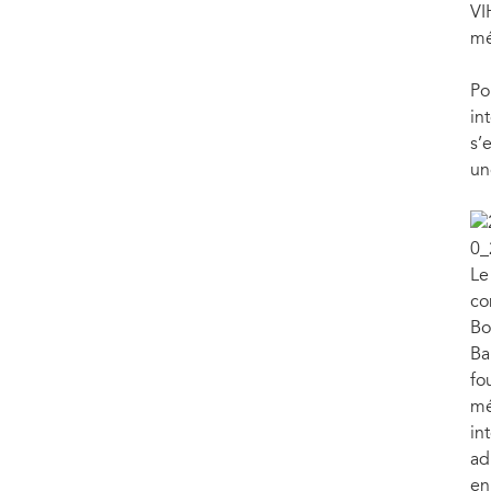
VI
mé
Po
in
s’
un
Le
co
Bo
Ba
fo
mé
in
ad
en