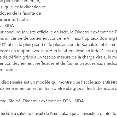
 le personnel infirmier,
nsi qu’avec la direction et
 doyen de la faculté de
decine. Photo:
NUSIDA
ur conclure sa visite officielle en Inde, le Directeur exécutif de
ns un centre de traitement contre le VIH aux hôpitaux Bowring
r l’État est le plus grand et le plus ancien du Karnataka et il c
tégrés en rapport avec le VIH et la tuberculose en Inde. C’est é
is de définir, grâce à un test de mesure de la charge virale, 
tention deviennent inefficaces et de fournir un accès aux médi
ministrer.
 dispensaire est un modèle qui montre que l’accès aux antirétr
uxième intention est en train d’être élargi pour les Indiens qui 
chel Sidibé, Directeur exécutif de l’ONUSIDA
 Sidibé a salué le travail du Karnataka, qui a consisté à piloter