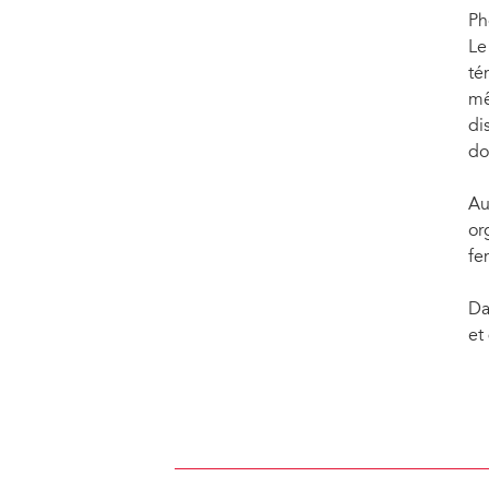
Ph
Le
té
mê
di
do
Au
or
fe
Da
et