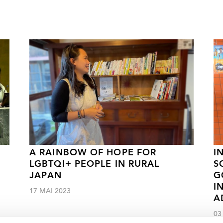
A RAINBOW OF HOPE FOR
I
LGBTQI+ PEOPLE IN RURAL
S
JAPAN
G
I
17 MAI 2023
A
03