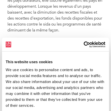
les pays donateurs, elle touche également les pays en
développement. Lorsque les revenus d'un pays
baissent, avec la diminution des recettes fiscales et
des recettes d'exportation, les fonds disponibles pour
les actions contre le sida ou les programmes de santé
diminuent de la même façon.
Les revenus des ménages se retrouvent également
sous pression. D'après les témoignages qui nous
parviennent, certaines personnes abandonnent leurs
traitements parce qu'elles ne peuvent pas payer les
This website uses cookies
frais annexes comme le transport ; d'autres encore
We use cookies to personalise content and ads, to
n'ont pas accès aux denrées alimentaires et ne
provide social media features and to analyse our traffic.
peuvent donc plus supporter leurs traitements.
We also share information about your use of our site with
Un rapport traitant de l'impact de la crise financière sur
our social media, advertising and analytics partners who
la riposte au sida a été présenté par la Banque
may combine it with other information that you’ve
mondiale et l'ONUSIDA lors de la dernière réunion du
provided to them or that they’ve collected from your use
Conseil de coordination du programme. Il est évident
of their services.
que de nombreux pays s'attendent à des