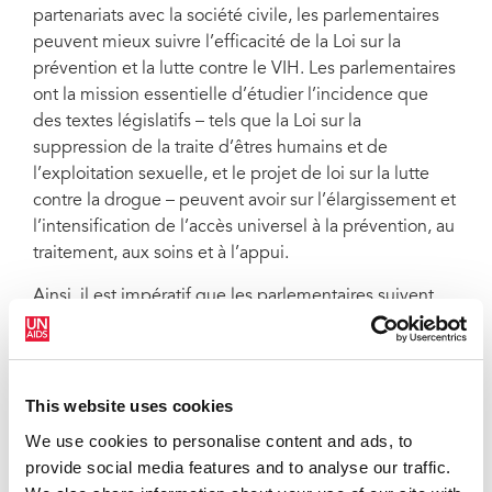
partenariats avec la société civile, les parlementaires
peuvent mieux suivre l’efficacité de la Loi sur la
prévention et la lutte contre le VIH. Les parlementaires
ont la mission essentielle d’étudier l’incidence que
des textes législatifs – tels que la Loi sur la
suppression de la traite d’êtres humains et de
l’exploitation sexuelle, et le projet de loi sur la lutte
contre la drogue – peuvent avoir sur l’élargissement et
l’intensification de l’accès universel à la prévention, au
traitement, aux soins et à l’appui.
Ainsi, il est impératif que les parlementaires suivent
activement la riposte au VIH. Cela inclut des réunions
avec les communautés et des examens des progrès,
des insuffisances et des obstacles concernant les
questions essentielles, telles que l’élimination de la
This website uses cookies
stigmatisation et de la discrimination liées au VIH, la
We use cookies to personalise content and ads, to
garantie de l’accès à la santé et à un traitement de
provide social media features and to analyse our traffic.
qualité, et l’intensification de la prévention parmi les