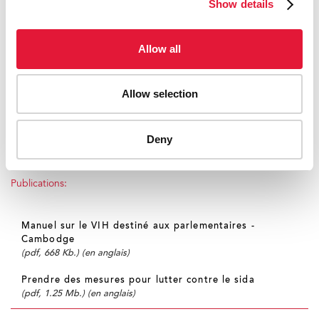
Show details
PNUD
Reportages:
Allow all
« Amour et rapports » : un festival de cinéma
s’attaque à la prévention du VIH au Cambodge
Allow selection
(6 avril2009)
Une styliste main dans la main avec les femmes
Deny
séropositives au Cambodge
(12 septembre 2008)
Publications:
Manuel sur le VIH destiné aux parlementaires -
Cambodge
(pdf, 668 Kb.) (en anglais)
Prendre des mesures pour lutter contre le sida
(pdf, 1.25 Mb.) (en anglais)