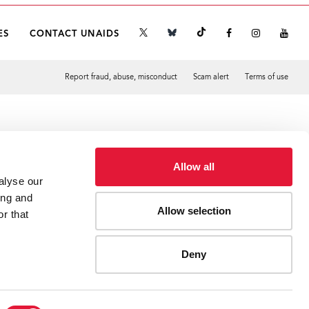
ES
CONTACT UNAIDS
Report fraud, abuse, misconduct
Scam alert
Terms of use
Tweet
Facebook
Allow all
alyse our
ing and
Allow selection
r that
Deny