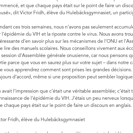
mmencé, et que chaque pays était sur le point de faire un discou
usé», dit Victor Fridh, élève du Hulebäcksgymnasiet, un partici
ndant ces trois semaines, nous n’avons pas seulement accumulé
r l’épidémie du VIH et la riposte contre le virus. Nous avons tr
téressante d’en savoir plus sur les mécanismes de l’ONU et l’As
e lire des manuels scolaires. Nous conseillons vivement aux é
 session d’Assemblée générale onusienne, car nous pensons que c
rtie parce que vous en saurez plus sur votre sujet – dans notre ca
e vous apprendrez comment sont prises les grandes décisions. 
ujours d’accord, même si une proposition peut sembler logique d
 avait l’impression que c’était une véritable assemblée; c’était
nnaissance de l’épidémie du VIH. J’étais un peu nerveux lorsq
e chaque pays était sur le point de faire un discours en anglais
ctor Fridh, élève du Hulebäcksgymnasiet