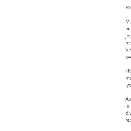
Pa
Ma
on
jo
me
VI
av
«N
ma
ly
Au
le
di
re