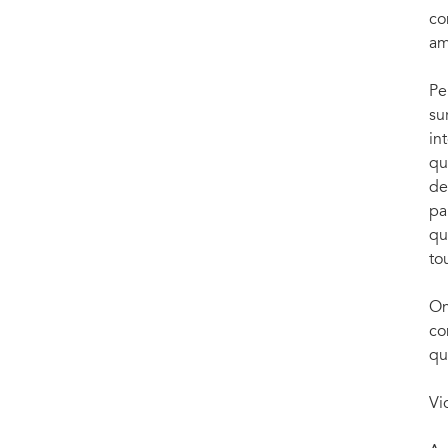
co
am
Pe
su
in
qu
de
pa
qu
to
On
co
qu
Vi