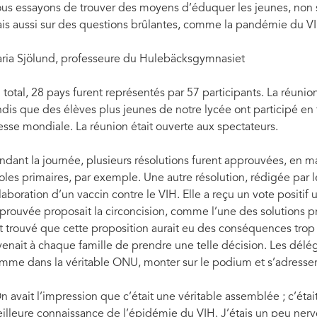
us essayons de trouver des moyens d’éduquer les jeunes, non se
is aussi sur des questions brûlantes, comme la pandémie du V
ria Sjölund, professeure du Hulebäcksgymnasiet
 total, 28 pays furent représentés par 57 participants. La réuni
ndis que des élèves plus jeunes de notre lycée ont participé en 
esse mondiale. La réunion était ouverte aux spectateurs.
ndant la journée, plusieurs résolutions furent approuvées, en m
oles primaires, par exemple. Une autre résolution, rédigée par le
élaboration d’un vaccin contre le VIH. Elle a reçu un vote positif
prouvée proposait la circoncision, comme l’une des solutions 
t trouvé que cette proposition aurait eu des conséquences trop nu
venait à chaque famille de prendre une telle décision. Les délé
mme dans la véritable ONU, monter sur le podium et s’adresser 
n avait l’impression que c’était une véritable assemblée ; c’éta
illeure connaissance de l’épidémie du VIH. J’étais un peu nerv