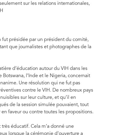
ulement sur les relations internationales,
IH
on fut présidée par un président du comité,
tant que journalistes et photographes de la
atière d’éducation autour du VIH dans les
 Botswana, l’Inde et le Nigeria, concernait
 unanime. Une résolution qui ne fut pas
préventives contre le VIH. De nombreux pays
isibles sur leur culture, et qu’il en
gués de la session simulée pouvaient, tout
en faveur ou contre toutes les propositions.
it très éducatif. Cela m’a donné une
eux lorsque la cérémonie d’ouverture a