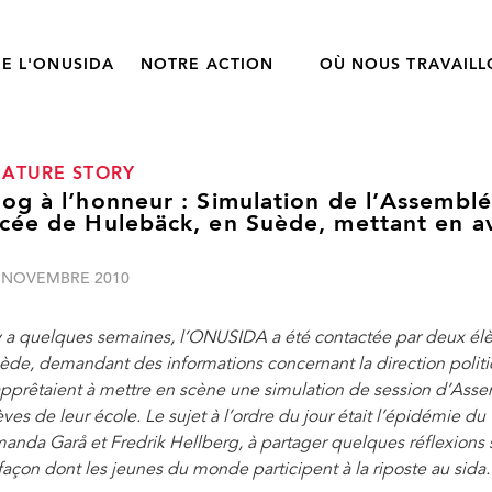
E L'ONUSIDA
NOTRE ACTION
OÙ NOUS TRAVAIL
EATURE STORY
log à l’honneur : Simulation de l’Assembl
ycée de Hulebäck, en Suède, mettant en a
 NOVEMBRE 2010
 y a quelques semaines, l’ONUSIDA a été contactée par deux élè
ède, demandant des informations concernant la direction politiqu
apprêtaient à mettre en scène une simulation de session d’Ass
èves de leur école. Le sujet à l’ordre du jour était l’épidémie d
anda Garå et Fredrik Hellberg, à partager quelques réflexions s
 façon dont les jeunes du monde participent à la riposte au sida.