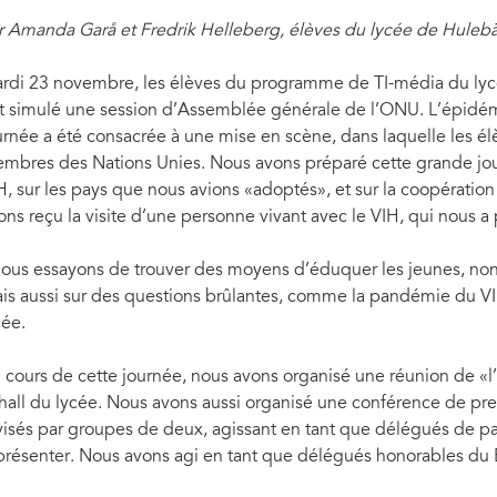
r Amanda Garå et Fredrik Helleberg, élèves du lycée de Huleb
rdi 23 novembre, les élèves du programme de TI-média du lyc
t simulé une session d’Assemblée générale de l’ONU. L’épidémie 
urnée a été consacrée à une mise en scène, dans laquelle les élè
mbres des Nations Unies. Nous avons préparé cette grande jou
H, sur les pays que nous avions «adoptés», et sur la coopératio
ons reçu la visite d’une personne vivant avec le VIH, qui nous a
ous essayons de trouver des moyens d’éduquer les jeunes, non s
is aussi sur des questions brûlantes, comme la pandémie du VIH
cée.
 cours de cette journée, nous avons organisé une réunion de «l
 hall du lycée. Nous avons aussi organisé une conférence de pre
visés par groupes de deux, agissant en tant que délégués de p
présenter. Nous avons agi en tant que délégués honorables du