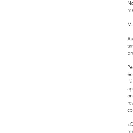
No
ma
Ma
Au
ta
pr
Pe
éc
l’
ap
on
re
co
«O
me