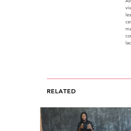
Av
vi
le
ce
ma
co
la
RELATED