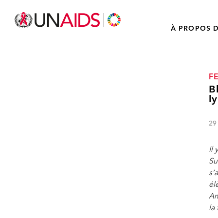
À PROPOS D
F
B
l
29
Il
Su
s’
él
Am
la