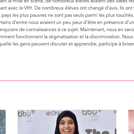
ant la mise en scène, de nombreux élèves avaient des idées reç
vant avec le VIH. De nombreux élèves ont changé d’avis. Ils ont
s pays les plus pauvres ne sont pas seuls parmi les plus touchés. 
rtains d’entre nous avaient un peu peur d’être en présence d’u
nquions de connaissances à ce sujet. Maintenant, nous en savo
mment fonctionnent la stigmatisation et la discrimination. Nous
quelle les gens peuvent discuter et apprendre, participe à briser