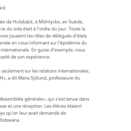
äck
ée de Hulebäck, à Mölnlycke, en Suède,
du sida était à l’ordre du jour. Toute la
ves jouaient les rôles de délégués d'états
rnée en nous informant sur l’épidémie du
n internationale. En guise d’exemple, nous
 parlé de son expérience.
eulement sur les relations internationales,
», a dit Maria Sjölund, professeure du
’Assemblée générale», qui s’est tenue dans
sse et une réception. Les élèves étaient
ays qu’on leur avait demandé de
 Botswana.