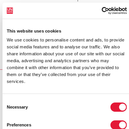
l'exposition affirme : «Les visiteurs, jeunes ou moins
jeunes, ne peuvent rester indifférents après avoir vu
cette exposition. Ces images nous encouragent à
réfléchir et à agir afin d'enrayer la propagation de
This website uses cookies
l'épidémie de VIH.»
We use cookies to personalise content and ads, to provide
L'exposition
Le temps d'agir
se tient jusqu'au 29
social media features and to analyse our traffic. We also
octobre 2010.
share information about your use of our site with our social
media, advertising and analytics partners who may
combine it with other information that you’ve provided to
them or that they’ve collected from your use of their
RELATED
services.
Consent
Necessary
Selection
Preferences