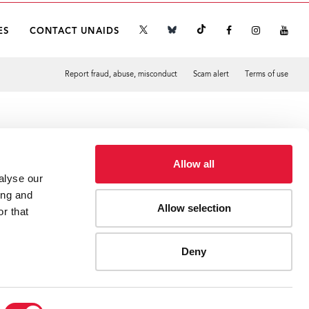
ES
CONTACT UNAIDS
Report fraud, abuse, misconduct
Scam alert
Terms of use
Tweet
Facebook
Allow all
alyse our
ing and
Allow selection
r that
Deny
 au Guatemala, à l'occasion de la réunion de lancement de la