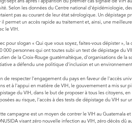
ngt-sept ans après l'apparition du premier cas signalé de VIH a
mité. Selon les données du Centre national d'épidémiologie, deu
étaient pas au courant de leur état sérologique. Un dépistage pré
r il permet un accès rapide au traitement et, ainsi, une meilleur
ec le VIH.
ec pour slogan « Qui que vous soyez, faites-vous dépister », la
0 000 personnes qui ont toutes subi un test de dépistage du VIH
utien de la Croix-Rouge guatémaltèque, d'organisations de la soc
itiative a défendu une politique d'inclusion et un environnement 
in de respecter l'engagement du pays en faveur de l'accès unive
ins et à l'appui en matière de VIH, le gouvernement a mis sur 
pistage du VIH, dans le but de proposer à tous les citoyens, en p
posées au risque, l'accès à des tests de dépistage du VIH sur 
tte campagne est un moyen de contrer le VIH au Guatemala et d
ONUSIDA visant zéro nouvelle infection au VIH, zéro décès dû au