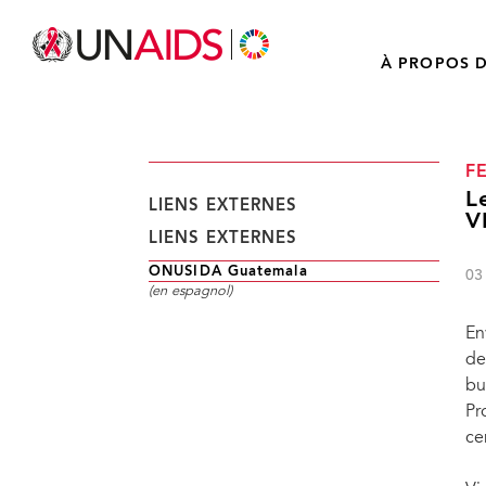
À PROPOS D
F
L
LIENS EXTERNES
V
LIENS EXTERNES
ONUSIDA Guatemala
03
(en espagnol)
En
de
bu
Pr
ce