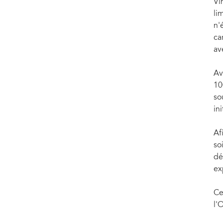
Vi
li
n'
ca
av
Av
10
so
in
Af
so
dé
ex
Ce
l'