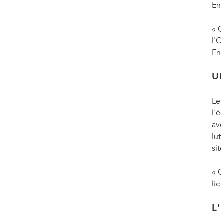
En
« 
l'
En
U
Le
l'
av
lu
si
« 
li
L