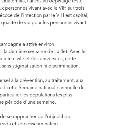
u Guatemala, l'accès au dépistage reste
x personnes vivant avec le VIH sur trois
coce de l'infection par le VIH est capital,
e qualité de vie pour les personnes vivant
 campagne a attiré environ
 la dernière semaine de juillet. Avec le
iété civile et des universités, cette
sans stigmatisation ni discrimination.
rsel à la prévention, au traitement, aux
pied cette Semaine nationale annuelle de
articulier les populations les plus
une période d'une semaine.
e se rapprocher de l'objectif de
 sida et zéro discrimination