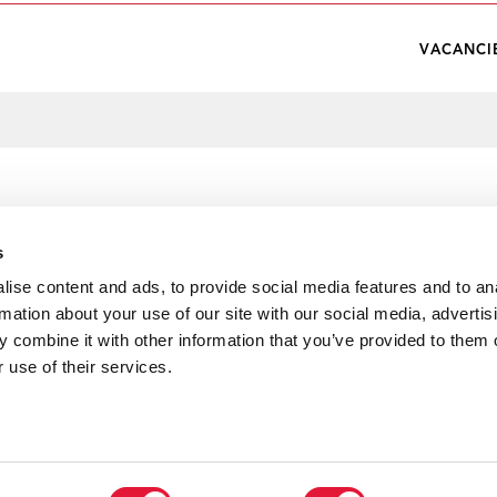
VACANCI
s
ise content and ads, to provide social media features and to an
rmation about your use of our site with our social media, advertis
 combine it with other information that you’ve provided to them o
 use of their services.
né Mauricio Valdés, coordonnateur résident des Nations Unies
rsonnel des Nations Unies.