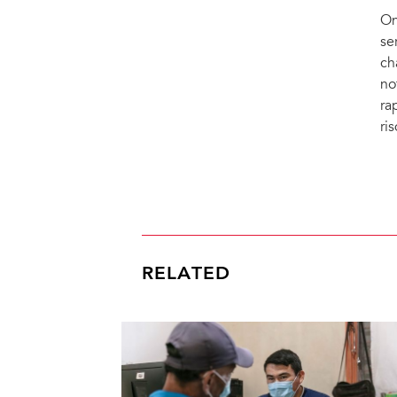
On
se
ch
no
ra
ri
RELATED