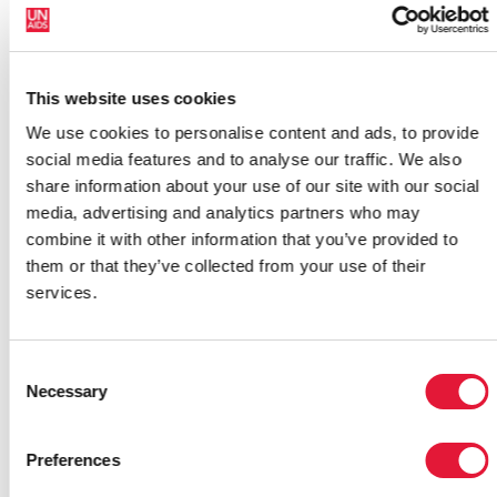
Nous sommes réunis ici parce que, en fin de compte,
nous voulons tous la même chose : la santé, un moyen
de subsistance et l'acceptation de tous,
This website uses cookies
indépendamment de la race, de la religion, de
l'orientation sexuelle, de l'identité de genre, de la
We use cookies to personalise content and ads, to provide
profession ou du statut sérologique.
social media features and to analyse our traffic. We also
share information about your use of our site with our social
Laurindo Garcia, militant
media, advertising and analytics partners who may
Le congrès a aussi pour objectif de garantir que les
combine it with other information that you’ve provided to
communautés affectées et leurs familles ne soient pas
them or that they’ve collected from your use of their
en butte à la stigmatisation, la marginalisation et la
services.
discrimination en luttant contre les obstacles et en
œuvrant pour créer des sociétés dans lesquelles tous
Consent
les droits de l'homme sont garantis.
Necessary
Selection
« En Corée du Sud, nous nous sommes focalisés sur le
contrôle de l'infection par le VIH, qui est donc
Preferences
devenue le pilier de notre politique nationale en
matière de VIH », a expliqué Mme Chin, ministre sud-