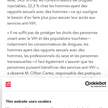
sexe, 34,6 % chez les consommateurs de drogues
injectables, 22,3 % chez les hommes ayant des
rapports sexuels avec des hommes—ce qui souligne
le besoin d'en faire plus pour assurer leur accès aux
services anti-VIH.
« Il ne suffit pas de protéger les droits des personnes
vivant avec le VIH et des populations touchées—
notamment les consommateurs de drogues, les
hommes ayant des rapports sexuels avec des
hommes, les professionnels du sexe et les personnes
transsexuelles—il faut également s'assurer que les
personnes puissent bénéficier des services anti-VIH »,
a observé M. Clifton Cortez, responsable des pratiques
régionales pour le VIH en Asie-Pacifique du PNUD, qui
a rejoint Dr Sadik et M. Gary Lewis, représentant
régional de l'UNODC dans la région d'Asie de l'Est et
du Pacifique à la visite de pays de trois jours de
This website uses cookies
l'ONU.