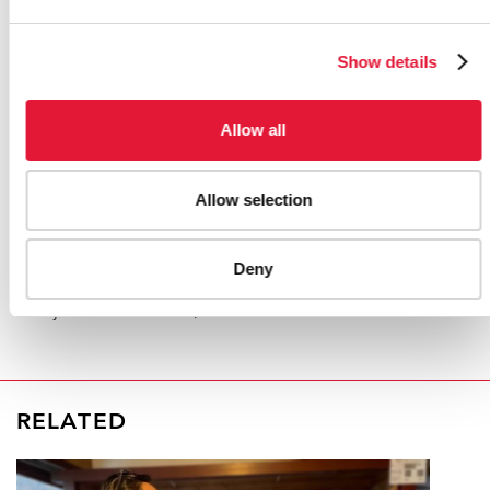
Myanmar Positive Group, le réseau national pour les
personnes vivant avec le VIH au Myanmar.
Show details
La mise en oeuvre du plan dans sa globalité requiert
un budget total de 344 millions de dollars américains
de 2011 à 2015. « Si le gouvernement et les
Allow all
partenaires de développement internationaux
s'engagent à fournir les ressources nécessaires pour
Allow selection
mettre en place le nouveau programme stratégique, le
Myanmar sera mieux en mesure de respecter ses
engagements d'accomplissement et de mise en
Deny
oeuvre des services anti-VIH pour atteindre leurs
objectifs d'ici 2015 », a déclaré Dr Sadik.
RELATED