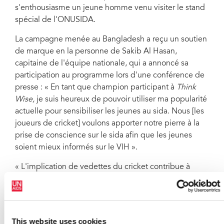
s'enthousiasme un jeune homme venu visiter le stand
spécial de l'ONUSIDA.
La campagne menée au Bangladesh a reçu un soutien
de marque en la personne de Sakib Al Hasan,
capitaine de l'équipe nationale, qui a annoncé sa
participation au programme lors d'une conférence de
presse : « En tant que champion participant à
Think
Wise,
je suis heureux de pouvoir utiliser ma popularité
actuelle pour sensibiliser les jeunes au sida. Nous [les
joueurs de cricket] voulons apporter notre pierre à la
prise de conscience sur le sida afin que les jeunes
soient mieux informés sur le VIH ».
« L'implication de vedettes du cricket contribue à
accroître la visibilité auprès d'un public jeune et de
tous les fans de cricket », indique Salil Panakadan,
Coordonnateur de l'ONUSIDA pour le Bangladesh.
« Avec la campagne Think Wise, nous avons tissé des
This website uses cookies