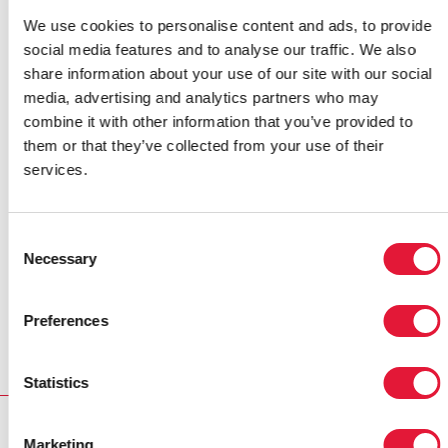
liens forts avec la fédération de cricket du Bangladesh,
We use cookies to personalise content and ads, to provide
des partenaires commerciaux, les média et nous avons
social media features and to analyse our traffic. We also
suscité l'intérêt et l'engouement des jeunes. C'est
share information about your use of our site with our social
pour nous l'occasion de poursuivre une dynamique et
media, advertising and analytics partners who may
ce, même après le dernier match ».
combine it with other information that you’ve provided to
De nombreuses autres activités seront organisées au
them or that they’ve collected from your use of their
Bangladesh, en Inde et au Sri Lanka pendant le
services.
tournoi, dont notamment des visites des terrains et
des rencontres entre des joueurs et des communautés
particulièrement touchées par l'épidémie. Les équipes
Consent
Necessary
de cricket arboreront un ruban rouge sur leurs maillots
Selection
lors de rencontres clés et des messages de prévention
seront diffusés sur les différents sites tous les jours de
Preferences
la compétition.
Statistics
RELATED
Marketing