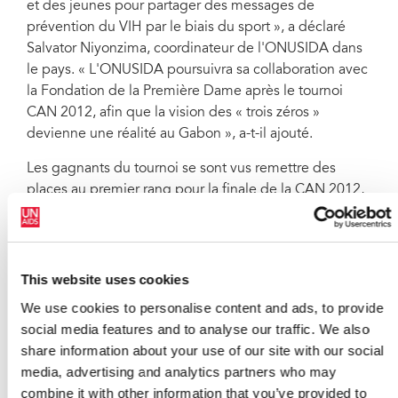
et des jeunes pour partager des messages de
prévention du VIH par le biais du sport », a déclaré
Salvator Niyonzima, coordinateur de l'ONUSIDA dans
le pays. « L'ONUSIDA poursuivra sa collaboration avec
la Fondation de la Première Dame après le tournoi
CAN 2012, afin que la vision des « trois zéros »
devienne une réalité au Gabon », a-t-il ajouté.
Les gagnants du tournoi se sont vus remettre des
places au premier rang pour la finale de la CAN 2012,
où le Président du Gabon a révélé une statue
représentant le buste de Pelé qu'il lui a dédiée.
Organisée en même temps que la Coupe d'Afrique
This website uses cookies
des Nations 2012, la campagne « CAN sans sida » a
We use cookies to personalise content and ads, to provide
atteint plus de 43 000 locaux, dont plus de 1 000 ont
social media features and to analyse our traffic. We also
fait un dépistage gratuit du VIH. Avec le soutien de
share information about your use of our site with our social
l'ONUSIDA, la campagne va désormais cibler la
media, advertising and analytics partners who may
riposte au VIH au Gabon et chaque trimestre de
combine it with other information that you’ve provided to
l'année sera dédié à l'un des « trois zéros ».