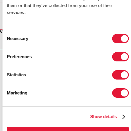
them or that they’ve collected from your use of their
services.
MULTIMÉDIA
MULTIMÉDIA
Consent
Voir la vidéo
Necessary
Selection
Preferences
RELATED
Statistics
Marketing
Show details