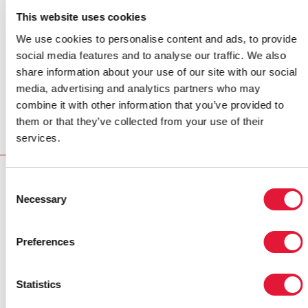
le respect des droits humains des hommes ayant des
This website uses cookies
rapports sexuels avec des hommes, des populations
We use cookies to personalise content and ads, to provide
lesbiennes et transsexuelles par le rejet des lois
social media features and to analyse our traffic. We also
interdisant les relations sexuelles entre adultes
share information about your use of our site with our social
consentants dans le privé ; la mise en exécution de
media, advertising and analytics partners who may
lois pour protéger ces groupes contre la violence et la
combine it with other information that you’ve provided to
discrimination ; la promotion de campagnes de lutte
them or that they’ve collected from your use of their
contre l'homophobie et la transphobie et l'assurance
services.
que les besoins de santé fondamentaux sont satisfaits.
DISCOURS
Consent
Necessary
Selection
DISCOURS
Remarques du Secrétaire général des Nations Unies au
Sommet de l'Union africaine
Preferences
(en anglais)
Statistics