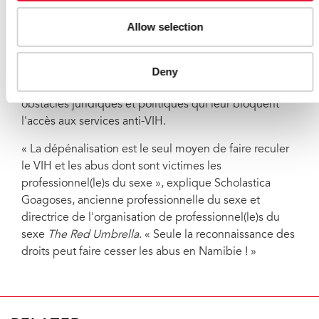
mesures pour les acteurs nationaux et locaux afin de
remédier à ces problèmes et de protéger les droits
Allow selection
des professionnel(le)s du sexe. Parmi ces
recommandations figurent le traitement des violences,
des abus et de la stigmatisation envers les
Deny
professionnel(le)s du sexe, ainsi que la diminution des
obstacles juridiques et politiques qui leur bloquent
l'accès aux services anti-VIH.
« La dépénalisation est le seul moyen de faire reculer
le VIH et les abus dont sont victimes les
professionnel(le)s du sexe », explique Scholastica
Goagoses, ancienne professionnelle du sexe et
directrice de l'organisation de professionnel(le)s du
sexe
The Red Umbrella
. « Seule la reconnaissance des
droits peut faire cesser les abus en Namibie ! »