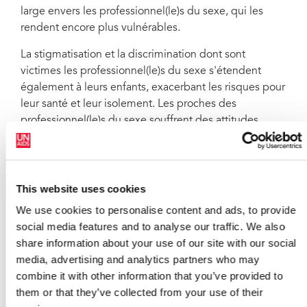
large envers les professionnel(le)s du sexe, qui les
rendent encore plus vulnérables.
La stigmatisation et la discrimination dont sont
victimes les professionnel(le)s du sexe s'étendent
également à leurs enfants, exacerbant les risques pour
leur santé et leur isolement. Les proches des
professionnel(le)s du sexe souffrent des attitudes
hostiles de leurs communautés, qui se manifestent
souvent par des violences verbales et physiques et le
non-respect des droits fondamentaux.
This website uses cookies
La plupart de nos enfants ne peuvent pas être inscrits
We use cookies to personalise content and ads, to provide
à l'état civil parce qu'ils n'ont pas de pères et ils
social media features and to analyse our traffic. We also
risquent de devenir des enfants des rues
share information about your use of our site with our social
Moreen Gaweses, ancienne professionnelle du sexe
media, advertising and analytics partners who may
combine it with other information that you’ve provided to
« La plupart de nos enfants ne peuvent pas être
them or that they’ve collected from your use of their
inscrits à l'état civil parce qu'ils n'ont pas de pères et