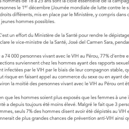
s hommes de 18 à 25 ans sont la cible essentielle de la campagn
er
rsonnes le 1
décembre (Journée mondiale de lutte contre le si
droits différents, mis en place par le Ministère, y compris dans d
 jeunes hommes possibles.
C'est un effort du Ministère de la Santé pour rendre le dépista
clare le vice-ministre de la Santé, José del Carmen Sara, penda
 y a 74 000 personnes vivant avec le VIH au Pérou, 77% d'entre
fections surviennent chez les hommes ayant des rapports sexu
nt infectées par le VIH par le biais de leur compagnon stable,
ut risque en faisant appel au commerce du sexe ou en ayant d
viron la moitié des personnes vivant avec le VIH au Pérou ont ét
en que les hommes soient plus exposés que les femmes à une in
nté a depuis toujours été moins élevé. Malgré le fait que 3 pers
mmes, seuls 7% des hommes disent avoir été dépistés au VIH 
nnerait de plus grandes chances de prévention anti-VIH ainsi q