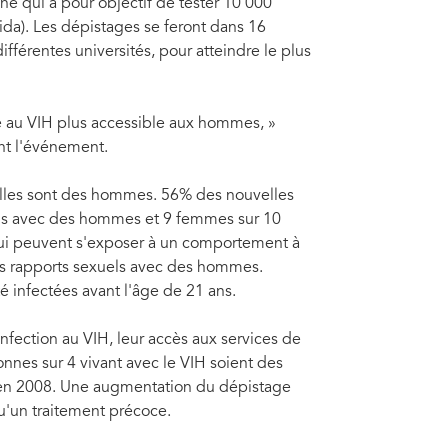
e qui a pour objectif de tester 10 000
da). Les dépistages se feront dans 16
ifférentes universités, pour atteindre le plus
ge au VIH plus accessible aux hommes, »
nt l'événement.
 elles sont des hommes. 56% des nouvelles
els avec des hommes et 9 femmes sur 10
 qui peuvent s'exposer à un comportement à
es rapports sexuels avec des hommes.
é infectées avant l'âge de 21 ans.
fection au VIH, leur accès aux services de
onnes sur 4 vivant avec le VIH soient des
en 2008. Une augmentation du dépistage
u'un traitement précoce.