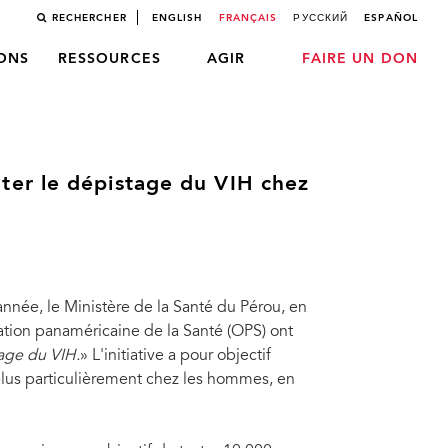
RECHERCHER
ENGLISH
FRANÇAIS
РУССКИЙ
ESPAÑOL
LONS
RESSOURCES
AGIR
FAIRE UN DON
er le dépistage du VIH chez
 année, le Ministère de la Santé du Pérou, en
ation panaméricaine de la Santé (OPS) ont
tage du VIH.
» L'initiative a pour objectif
plus particulièrement chez les hommes, en