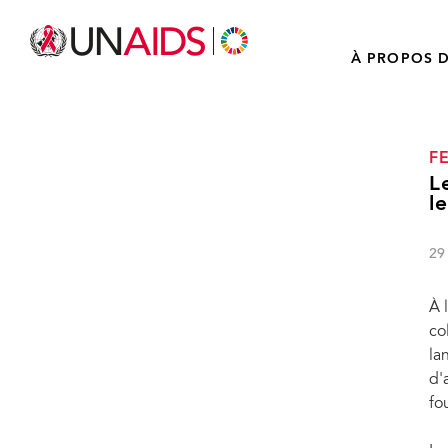
À PROPOS D
F
L
l
29
À 
co
la
d'
fo