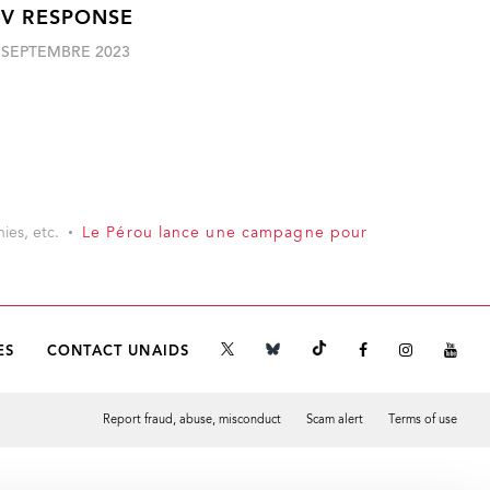
IV RESPONSE
 SEPTEMBRE 2023
ies, etc.
Le Pérou lance une campagne pour
ES
CONTACT UNAIDS
Report fraud, abuse, misconduct
Scam alert
Terms of use
Tweet
Facebook