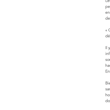
Le
pe
en
de
« 
dé
Il
in
so
ha
En
Bi
sa
ho
do