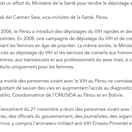
est un effort du Ministère de la Santé pour rendre le dépistage
sé del Carmen Sara, vice-ministre de la Santé, Pérou
 2006, le Pérou a introduit des dépistages du VIH rapides et d
ceintes. En 2008, une campagne de dépistage du VIH et de cons
blant les femmes en âge de procréer. La même année, le Minis
accès au dépistage du VIH et les services de conseils aux homm
mmes, aux transsexuels et aux professionnels du sexe mais, à ce 
atuits uniquement pour les femmes.
La moitié des personnes vivant avec le VIH au Pérou ne connaissen
portant de sauver des vies en augmentant l'accès au diagnostic 
stillo, Coordonnatrice de l'ONUSIDA au Pérou et en Bolivie.
 lancement du 21 novembre a réuni des personnes vivant avec l
ies, des officiels du gouvernement, des journalistes, des organis
nnus, y compris l'animateur militant anti-VIH Ernesto Pimentel e