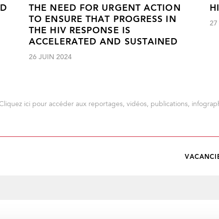
ND
THE NEED FOR URGENT ACTION
H
TO ENSURE THAT PROGRESS IN
27
THE HIV RESPONSE IS
ACCELERATED AND SUSTAINED
26 JUIN 2024
Cliquez ici pour accéder aux reportages, vidéos, publications, infograph
VACANCI