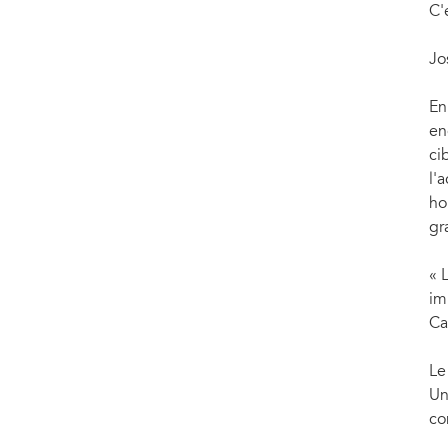
C'
Jo
En
en
ci
l'
ho
gr
« 
im
Ca
Le
Un
co