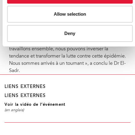
transformé la vision de zéro nouvelle infection à VIH,
zéro discrimination et zéro décès dû au sida en un
Allow selection
objectif réaliste pour mettre fin à l'épidémie de sida.
« Si nous nous rassemblons, que nous mettons en
Deny
commun nos connaissances et nos ressources, que
nous associons tous les partenaires et que nous
travaillons ensemble, nous pouvons inverser la
tendance et transformer la lutte contre cette épidémie.
Nous sommes arrivés à un tournant », a conclu le Dr El-
Sadr.
LIENS EXTERNES
LIENS EXTERNES
Voir la vidéo de l’événement
(en anglais)