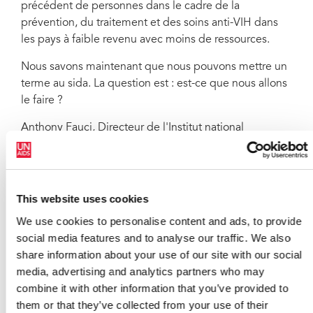
précédent de personnes dans le cadre de la
prévention, du traitement et des soins anti-VIH dans
les pays à faible revenu avec moins de ressources.
Nous savons maintenant que nous pouvons mettre un
terme au sida. La question est : est-ce que nous allons
le faire ?
Anthony Fauci, Directeur de l'Institut national
américain des allergies et des maladies infectieuses
L'efficacité récemment avérée de l'utilisation du
traitement anti-VIH à titre préventif a été mise en avant
This website uses cookies
comme une avancée capitale dans la riposte au sida.
We use cookies to personalise content and ads, to provide
Les participants se sont mis d'accord sur la nécessité
social media features and to analyse our traffic. We also
de l'utiliser en combinaison avec les autres méthodes
share information about your use of our site with our social
de prévention existantes. « La combinaison d'outils de
media, advertising and analytics partners who may
prévention du VIH dont nous disposons actuellement
combine it with other information that you’ve provided to
est en mesure d'inverser la tendance de la
them or that they’ve collected from your use of their
pandémie », a indiqué le Dr Fauci. « Et si nous y