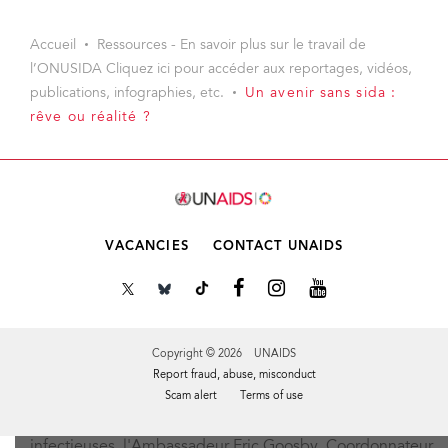
Accueil
Ressources - En savoir plus sur le travail de
l’ONUSIDA Cliquez ici pour accéder aux reportages, vidéos,
publications, infographies, etc.
Un avenir sans sida :
rêve ou réalité ?
VACANCIES
CONTACT UNAIDS
Copyright © 2026 UNAIDS
Report fraud, abuse, misconduct
De gauche à droite : Anthony Fauci, Directeur de l'Institut
Scam alert
Terms of use
national américain des allergies et des maladies
infectieuses, l'Ambassadeur Eric Goosby, Coordonnateur