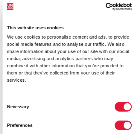
moyen d'une approche plus holistique et plus
intégrée. Ces recommandations incluaient notamment
la nécessité de renforcer la capacité de gestion
financière des destinataires secondaires et d'améliorer
This website uses cookies
la gestion, la distribution et le stockage des
We use cookies to personalise content and ads, to provide
médicaments.
social media features and to analyse our traffic. We also
Le pays a fait d'énormes efforts ces cinq dernières
share information about your use of our site with our social
années pour consolider l'accès de sa population aux
media, advertising and analytics partners who may
services de prévention, de traitement, de soins et
combine it with other information that you’ve provided to
d'appui en matière de VIH, en ciblant principalement
them or that they’ve collected from your use of their
les populations les plus exposées au risque. Le
services.
Sénégal est l'un des rares pays d'Afrique occidentale
et centrale ayant collecté des données solides sur les
groupes de population difficiles à atteindre, comme
Consent
Necessary
les professionnels du sexe, les hommes ayant des
Selection
rapports sexuels avec des hommes et les
consommateurs de drogues.
Preferences
RENFORCEMENT DES SERVICES ANTI-