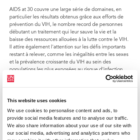
AIDS at 30 couvre une large série de domaines, en
particulier les résultats obtenus grâce aux efforts de
prévention du VIH, le nombre record de personnes
débutant un traitement qui leur sauve la vie et la
baisse des ressources allouées à la lutte contre le VIH.
Il attire également l'attention sur les défis importants
restant à relever, comme les inégalités entre les sexes
et la prévalence croissante du VIH au sein des
populations les plus exposées au risque d'infection.
La publication du rapport a été coordonnée par
Bernhard Schwartlander, Directeur du département
Réalité, Innovation et Politiques de l'ONUSIDA. « Nous
This website uses cookies
sommes ravis qu'AIDS at 30 ait été reconnu par nos
We use cookies to personalise content and ads, to
pairs comme une source d'information précieuse sur
provide social media features and to analyse our traffic.
l'épidémie de sida », a déclaré M. Schwartlander. « Il
We also share information about your use of our site with
est important pour nous de continuer à innover afin de
our social media, advertising and analytics partners who
fournir à la communauté mondiale engagée dans la