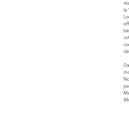
ré
le
Lo
ef
bé
in
co
dé
Da
mo
No
pa
Ma
Af