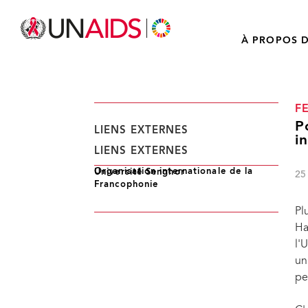
À PROPOS D
F
P
LIENS EXTERNES
i
LIENS EXTERNES
Organisation internationale de la
Université Senghor
25
Francophonie
Pl
Ha
l'
un
pe