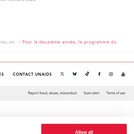
 SEPTEMBRE 2024
ies, etc.
Pour la deuxième année, le programme du
ES
CONTACT UNAIDS
Report fraud, abuse, misconduct
Scam alert
Terms of use
Tweet
Facebook
Allow all