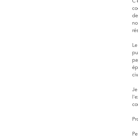
C'
co
de
no
ré
Le
pu
pa
ép
civ
Je
l'
co
Pr
Pe