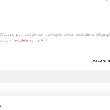
09
Cliquez ici pour accéder aux reportages, vidéos, publications, infograph
nclut un module sur le VIH
VACANCI
s