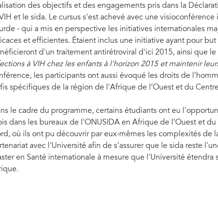
alisation des objectifs et des engagements pris dans la Déclara
 VIH et le sida. Le cursus s'est achevé avec une visioconférence i
urde - qui a mis en perspective les initiatives internationales 
ficaces et efficientes. Étaient inclus une initiative ayant pour b
néficieront d'un traitement antirétroviral d'ici 2015, ainsi que le
fections à VIH chez les enfants à l'horizon 2015 et maintenir leu
nférence, les participants ont aussi évoqué les droits de l'homm
fis spécifiques de la région de l'Afrique de l’Ouest et du Centre
ns le cadre du programme, certains étudiants ont eu l'opportunit
is dans les bureaux de l'ONUSIDA en Afrique de l’Ouest et du 
rd, où ils ont pu découvrir par eux-mêmes les complexités de l
rtenariat avec l'Université afin de s'assurer que le sida reste
ster en Santé internationale à mesure que l'Université étendra
rique.