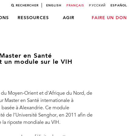
RECHERCHER
ENGLISH
FRANÇAIS
РУССКИЙ
ESPAÑOL
LONS
RESSOURCES
AGIR
FAIRE UN DON
Master en Santé
ut un module sur le VIH
, du Moyen-Orient et d'Afrique du Nord, de
eur Master en Santé internationale à
e, basée à Alexandrie. Ce module
nté de l’Université Senghor, en 2011 afin de
la riposte mondiale au VIH.