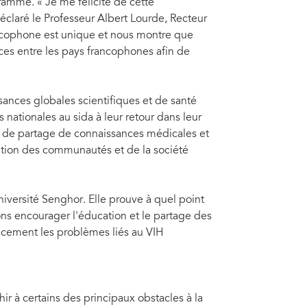
amme. « Je me félicite de cette
éclaré le Professeur Albert Lourde, Recteur
rancophone est unique et nous montre que
es entre les pays francophones afin de
sances globales scientifiques et de santé
 nationales au sida à leur retour dans leur
ns de partage de connaissances médicales et
bution des communautés et de la société
niversité Senghor. Elle prouve à quel point
ns encourager l'éducation et le partage des
acement les problèmes liés au VIH
ir à certains des principaux obstacles à la