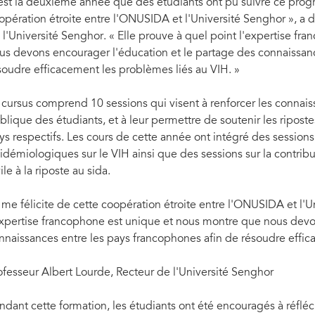
est la deuxième année que des étudiants ont pu suivre ce progr
opération étroite entre l'ONUSIDA et l'Université Senghor », a d
 l'Université Senghor. « Elle prouve à quel point l'expertise f
us devons encourager l'éducation et le partage des connaissanc
soudre efficacement les problèmes liés au VIH. »
 cursus comprend 10 sessions qui visent à renforcer les connais
blique des étudiants, et à leur permettre de soutenir les ripostes
ys respectifs. Les cours de cette année ont intégré des sessio
idémiologiques sur le VIH ainsi que des sessions sur la contri
ile à la riposte au sida.
 me félicite de cette coopération étroite entre l'ONUSIDA et l'U
expertise francophone est unique et nous montre que nous devo
nnaissances entre les pays francophones afin de résoudre effic
ofesseur Albert Lourde, Recteur de l'Université Senghor
ndant cette formation, les étudiants ont été encouragés à réfléch