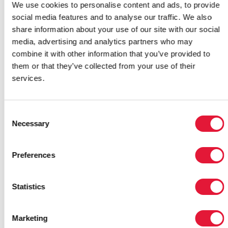
RELATED
We use cookies to personalise content and ads, to provide
social media features and to analyse our traffic. We also
share information about your use of our site with our social
media, advertising and analytics partners who may
combine it with other information that you’ve provided to
them or that they’ve collected from your use of their
services.
Consent
Necessary
Selection
Preferences
EMPOWERING YOUTH TO LEAD
TOGO’S HIV RESPONSE
Statistics
31 OCTOBRE 2024
Marketing