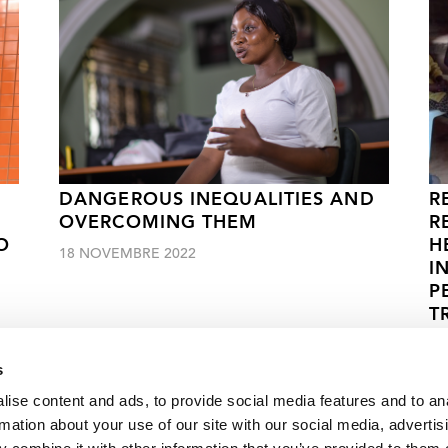
DANGEROUS INEQUALITIES AND
R
OVERCOMING THEM
R
O
H
18 NOVEMBRE 2022
I
P
T
11
s
ise content and ads, to provide social media features and to an
rmation about your use of our site with our social media, advertis
Cliquez ici pour accéder aux reportages, vidéos, publications, infograph