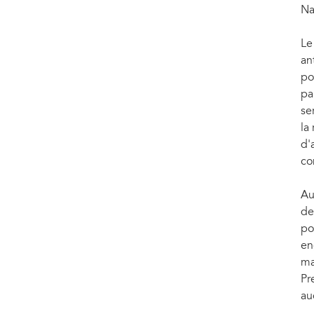
Na
Le
an
po
pa
se
la
d'
co
Au
de
po
en
ma
Pr
au