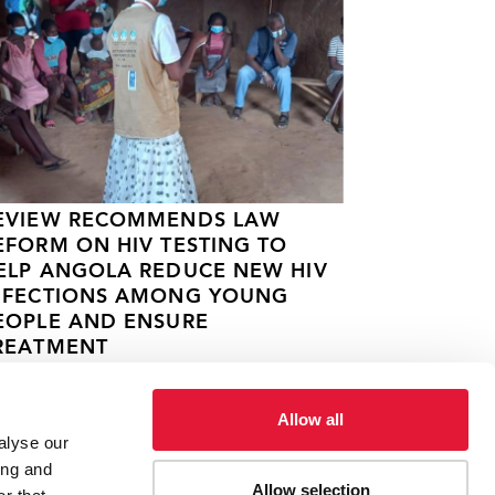
EVIEW RECOMMENDS LAW
EFORM ON HIV TESTING TO
ELP ANGOLA REDUCE NEW HIV
NFECTIONS AMONG YOUNG
EOPLE AND ENSURE
REATMENT
 MAI 2022
Allow all
alyse our
ing and
Allow selection
ies, etc.
Le Président kenyan s'engage à assurer la