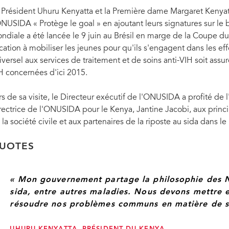
 Président Uhuru Kenyatta et la Première dame Margaret Kenya
ONUSIDA « Protège le goal » en ajoutant leurs signatures sur l
ndiale a été lancée le 9 juin au Brésil en marge de la Coupe d
cation à mobiliser les jeunes pour qu'ils s'engagent dans les ef
iversel aux services de traitement et de soins anti-VIH soit assu
H concernées d'ici 2015.
rs de sa visite, le Directeur exécutif de l'ONUSIDA a profité de 
rectrice de l'ONUSIDA pour le Kenya, Jantine Jacobi, aux princi
 la société civile et aux partenaires de la riposte au sida dans le
UOTES
« Mon gouvernement partage la philosophie des Na
sida, entre autres maladies. Nous devons mettre
résoudre nos problèmes communs en matière de s