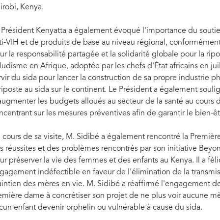
irobi, Kenya.
 Président Kenyatta a également évoqué l'importance du souti
ti-VIH et de produits de base au niveau régional, conformément à
ur la responsabilité partagée et la solidarité globale pour la ripo
ludisme en Afrique
,
adoptée par les chefs d'État africains en juil
rvir du sida pour lancer la construction de sa propre industrie 
 riposte au sida sur le continent. Le Président a également soul
augmenter les budgets alloués au secteur de la santé au cours de
ncentrant sur les mesures préventives afin de garantir le bien-ê
 cours de sa visite, M. Sidibé a également rencontré la Premièr
De gauche à droite : Jantine Jacobi, nouvelle Directrice de l'ONUSIDA pour le Kenya ; 
s réussites et des problèmes rencontrés par son initiative Beyon
Nations Unies ; Michel Sidibé, Directeur exécutif de l'ONUSIDA ; Président Uhuru Kenya
ONUSIDA ; et Charles Birungi, Responsable actuel de l'ONUSIDA au Kenya.
ur préserver la vie des femmes et des enfants au Kenya. Il a fél
gagement indéfectible en faveur de l'élimination de la transmis
intien des mères en vie. M. Sidibé a réaffirmé l'engagement de
emière dame à concrétiser son projet de ne plus voir aucune mè
cun enfant devenir orphelin ou vulnérable à cause du sida.