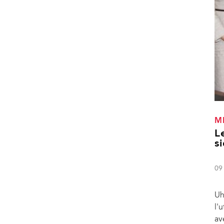
M
L
s
09
Uh
l'
av