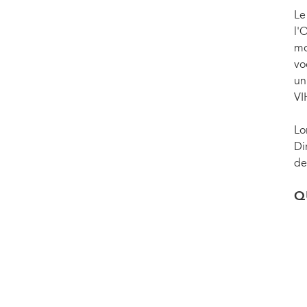
Le
l'
mo
vo
un
VI
Lo
Di
de
Q