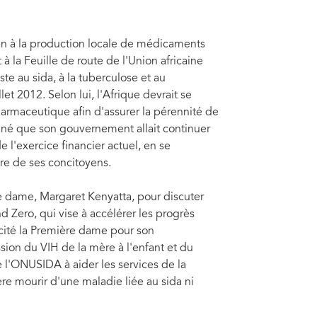
en à la production locale de médicaments
 la Feuille de route de l'Union africaine
ste au sida, à la tuberculose et au
let 2012. Selon lui, l'Afrique devrait se
pharmaceutique afin d'assurer la pérennité de
igné que son gouvernement allait continuer
 l'exercice financier actuel, en se
tre de ses concitoyens.
e dame, Margaret Kenyatta, pour discuter
Nardos Bekele-Thomas, Coordinatrice résidente des
d Zero, qui vise à accélérer les progrès
tta ; James Macharia, CS Health ; Virginie Mongonou,
icité la Première dame pour son
sion du VIH de la mère à l'enfant et du
 l'ONUSIDA à aider les services de la
re mourir d'une maladie liée au sida ni