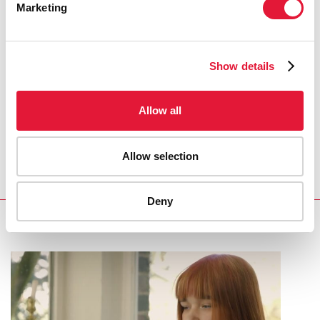
Marketing
sexuelles dans de nombreux pays est
une grande préoccupation en termes de
droits humains et exerce un impact
négatif sur la riposte au sida.
Show details
Connaissance et tolérance doivent être
accrues à tous les niveaux de la société.
»
Allow all
BØRGE BRENDE, MINISTRE NORVÉGIEN DES
Allow selection
AFFAIRES ÉTRANGÈRES
Deny
RELATED