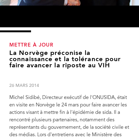
METTRE À JOUR
La Norvège préconise la
connaissance et la tolérance pour
faire avancer la riposte au VIH
26 MARS 2014
Michel Sidibé, Directeur exécutif de l'ONUSIDA, était
en visite en Norvège le 24 mars pour faire avancer les
actions visant à mettre fin à l'épidémie de sida. Il a
rencontré plusieurs partenaires, notamment des
représentants du gouvernement, de la société civile et
Børge Brende, Ministre norvégien des Affaires étrangères, en compagnie de
des médias. Lors d'entretiens avec le Ministère des
Michel Sidibé, Directeur exécutif de l'ONUSIDA. 24 mars 2014, Oslo,