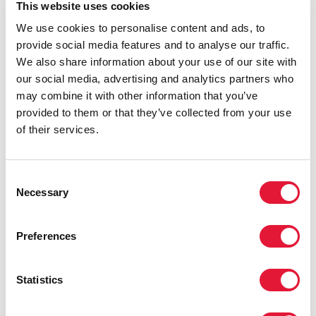
inégalités au sein de la société et du
This website uses cookies
manque de justice sociale. Les jeunes
We use cookies to personalise content and ads, to
femmes, les minorités sexuelles et les
provide social media features and to analyse our traffic.
populations marginalisées continuent
We also share information about your use of our site with
d'être touchées de manière
our social media, advertising and analytics partners who
disproportionnée par le VIH. Le sida ne
may combine it with other information that you’ve
peut pas être combattu de manière
provided to them or that they’ve collected from your use
isolée ; il est inextricablement lié à la
of their services.
justice sociale et aux droits humains. »
MICHEL SIDIBÉ, DIRECTEUR EXÉCUTIF DE
Consent
L'ONUSIDA
Necessary
Selection
Preferences
« Il est primordial de se concentrer en
priorité sur les femmes, les filles et les
jeunes, ainsi que sur les populations
Statistics
marginalisées les plus exposées. La
discrimination envers les minorités