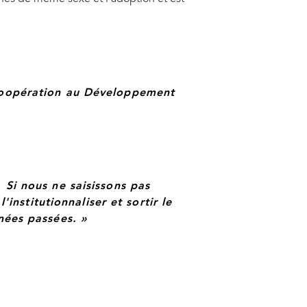
permanent adjoint, Mission permanente du Luxembourg
ration au Développement, Luxembourg.
 Coopération au Développement
 Si nous ne saisissons pas
institutionnaliser et sortir le
nées passées. »