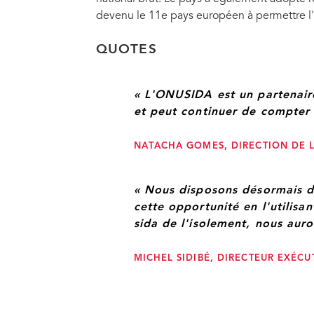
devenu le 11e pays européen à permettre l'
De gauche à droite : Anne Weber, Attachée, Mission perman
QUOTES
auprès des Nations Unies à Genève ; Michel Sidibé, Directeu
« L'ONUSIDA est un partenair
et peut continuer de compter s
NATACHA GOMES, DIRECTION DE
« Nous disposons désormais d'
cette opportunité en l'utilisan
sida de l'isolement, nous aur
MICHEL SIDIBÉ, DIRECTEUR EXÉCU