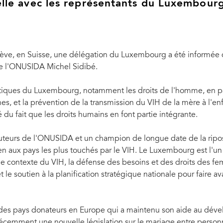
elle avec les représentants du Luxembour
ve, en Suisse, une délégation du Luxembourg a été informée des
 de l'ONUSIDA Michel Sidibé.
matiques du Luxembourg, notamment les droits de l'homme, en par
unes, et la prévention de la transmission du VIH de la mère à l'en
 du fait que les droits humains en font partie intégrante.
ibuteurs de l'ONUSIDA et un champion de longue date de la ripo
n aux pays les plus touchés par le VIH. Le Luxembourg est l'un
e contexte du VIH, la défense des besoins et des droits des femm
t le soutien à la planification stratégique nationale pour faire 
des pays donateurs en Europe qui a maintenu son aide au déve
récemment une nouvelle législation sur le mariage entre person