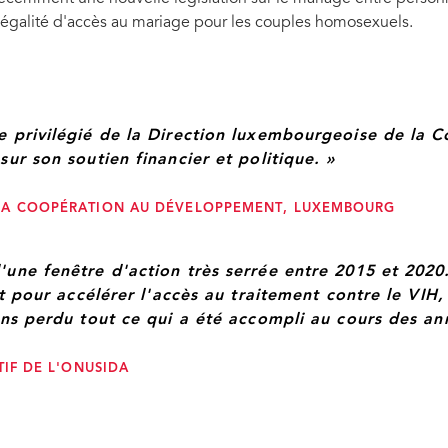
égalité d'accès au mariage pour les couples homosexuels.
ente du Luxembourg auprès des Nations Unies à Genève ; Daniel Da Cruz, Représentant 
r exécutif de l'ONUSIDA ; et Natacha Gomes, Bureau multilatéral, Direction de la Coopé
e privilégié de la Direction luxembourgeoise de la
ur son soutien financier et politique. »
 LA COOPÉRATION AU DÉVELOPPEMENT, LUXEMBOURG
une fenêtre d'action très serrée entre 2015 et 2020.
t pour accélérer l'accès au traitement contre le VIH, l'
ons perdu tout ce qui a été accompli au cours des an
TIF DE L'ONUSIDA