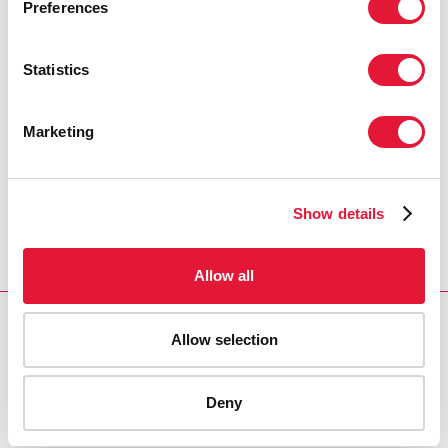
Preferences
« Nous allons investir davantage pour
augmenter le nombre de personnes sous
traitement et améliorer la qualité de ce
Statistics
traitement, notamment en veillant à ce
que l'assurance maladie de la sécurité
sociale nationale couvre les frais
Marketing
médicaux des personnes vivant avec le
VIH. »
Show details
NGUYEN THI KIM TIEN, MINISTRE DE LA SANTÉ
DU VIETNAM
Allow all
REGION/COUNTRY
Allow selection
Viet Nam
Deny