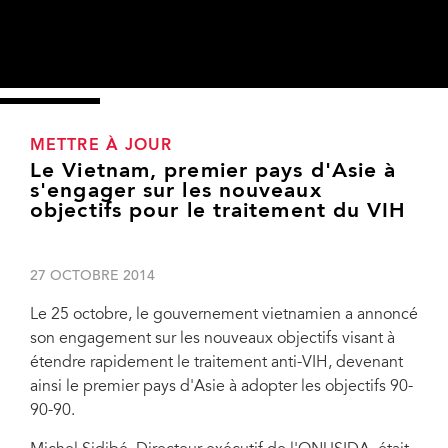
METTRE À JOUR
Le Vietnam, premier pays d'Asie à
s'engager sur les nouveaux
objectifs pour le traitement du VIH
27 OCTOBRE 2014
Le 25 octobre, le gouvernement vietnamien a annoncé
son engagement sur les nouveaux objectifs visant à
étendre rapidement le traitement anti-VIH, devenant
ainsi le premier pays d'Asie à adopter les objectifs 90-
90-90.
Le 25 octobre, le gouvernement vietnamien a annoncé son engagement sur les
nouveaux objectifs visant à étendre rapidement le traitement anti-VIH, devenant