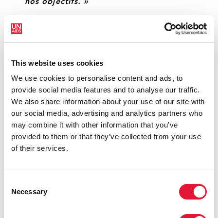
nos objectifs. »
VU DUC DAM, VICE-PREMIER MINISTRE ET
PRÉSIDENT DU COMITÉ NATIONAL DE
PRÉVENTION ET DE CONTRÔLE DU SIDA, DES
DROGUES ET LA PROSTITUTION
This website uses cookies
We use cookies to personalise content and ads, to
provide social media features and to analyse our traffic.
« Le bénéfice ultime sera la fin de
We also share information about your use of our site with
l'épidémie de sida d'ici 2030. Ce sera
our social media, advertising and analytics partners who
notre plus grand cadeau au peuple
may combine it with other information that you’ve
vietnamien, au monde et aux
provided to them or that they’ve collected from your use
générations à venir. Ce sera notre
of their services.
héritage durable. »
MICHEL SIDIBÉ, DIRECTEUR EXÉCUTIF DE
Consent
L'ONUSIDA
Necessary
Selection