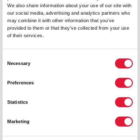
We also share information about your use of our site with
Stratégie globale sur les ressources
our social media, advertising and analytics partners who
humaines pour la santé : Workforce
may combine it with other information that you’ve
2030 appelle à un changement
provided to them or that they’ve collected from your use
méthodologique dans la façon dont
of their services.
nous planifions, éduquons, déployons et
récompensons les professsionnels de la
santé. Ceci à son tour a des liens
Consent
importants pour parvenir à l'objectif
Necessary
Selection
zéro discrimination dans les milieux de
soins de santé ; y compris la meilleure
façon d'intégrer les droits humains et
Preferences
l'éthique de formation et de supervision
pour garantir un changement durable
Statistics
de comportement. »
JIM CAMPBELL, DIRECTEUR EXÉCUTIF,
Marketing
ALLIANCE GLOBAL HEALTH WORKFORCE