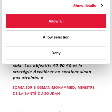
Show details
« Le respect des droits et garantir la
justice sociale aux personnes vivant
avec le VIH et les plus vulnérables sont
Allow all
notre obligation individuelle et
collective ; ce n'est pas une option.
Pour que nous puissions parvenir à une
Allow selection
génération sans sida, nous devons
mettre fin à la discrimination envers les
Deny
personnes vivant avec le VIH et lutter
contre la stigmatisation associée au
sida. Les objectifs 90-90-90 et la
stratégie Accélérer ne seraient sinon
pas atteints. »
SOMIA IDRIS OSMAN MOHAMMED, MINISTRE
DE LA SANTÉ DU SOUDAN