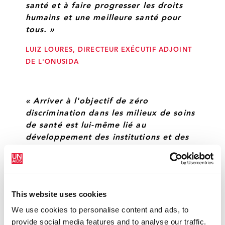
santé et à faire progresser les droits
humains et une meilleure santé pour
tous. »
LUIZ LOURES, DIRECTEUR EXÉCUTIF ADJOINT
DE L'ONUSIDA
« Arriver à l'objectif de zéro
discrimination dans les milieux de soins
de santé est lui-même lié au
développement des institutions et des
systèmes capables de fournir des
services de santé justes axés sur les
personnes. Cela nécessite l'accès à une
formation appropriée, des
This website uses cookies
professionnels de la santé bien pris en
We use cookies to personalise content and ads, to
charge avec un ensemble de bases
provide social media features and to analyse our traffic.
minimum de compétences. La prochaine