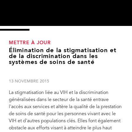
METTRE À JOUR
Élimination de la stigmatisation et
de la discrimination dans les
systèmes de soins de santé
13 NOVEMBRE 2015
La stigmatisation liée au VIH et la discrimination
généralisées dans le secteur de la santé entrave
l'accès aux services et altère la qualité de la prestation
de soins de santé pour les personnes vivant avec le
VIH et d'autres populations clés. Elles font également
Lors d'une réunion de deux jours tenue à Genève, Suisse, les 10 et 11 novembre,
les principaux intervenants se sont réunis pour discuter les moyens pour éliminer
obstacle aux efforts visant à atteindre le plus haut
toutes les formes de discrimination dans les établissements de santé, en utilisant