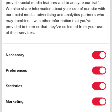
provide social media features and to analyse our traffic.
traitement du VIH doivent être
We also share information about your use of our site with
décentralisés et adaptés aux besoins de
our social media, advertising and analytics partners who
la population plutôt que d'attendre que
may combine it with other information that you’ve
les personnes s'adaptent aux structures
provided to them or that they’ve collected from your use
existantes de lutte contre le sida. »
of their services.
MICHEL SIDIBÉ, DIRECTEUR EXÉCUTIF DE
L'ONUSIDA
Consent
Necessary
Selection
« Nous avons obtenu des résultats
concrets dans la riposte au sida au
Preferences
Gabon, mais nous ne devons pas être
complaisants. Il est temps d'accélérer la
Statistics
riposte et atteindre notre objectif
d'éliminer l'épidémie de sida. »
Marketing
ALI BONGO ONDIMBA, PRÉSIDENT DU GABON