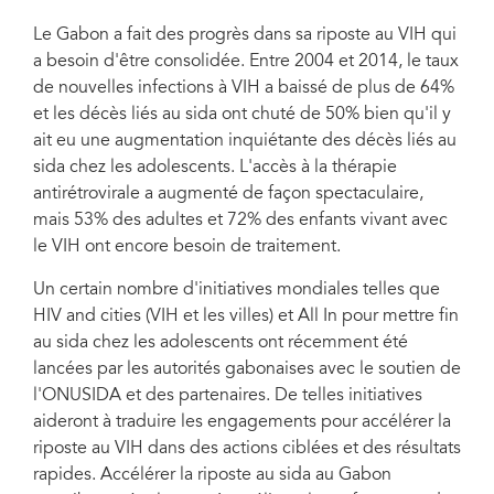
Le Gabon a fait des progrès dans sa riposte au VIH qui
a besoin d'être consolidée. Entre 2004 et 2014, le taux
« Nous avons obtenu des résultats concrets dans la riposte au sida au
Gabon, mais nous ne devons pas être complaisants. Il est temps d'accélérer
de nouvelles infections à VIH a baissé de plus de 64%
la riposte et atteindre notre objectif d'éliminer l'épidémie de sida. »—Ali
et les décès liés au sida ont chuté de 50% bien qu'il y
Bongo Ondimba, Président du Gabon
ait eu une augmentation inquiétante des décès liés au
sida chez les adolescents. L'accès à la thérapie
antirétrovirale a augmenté de façon spectaculaire,
mais 53% des adultes et 72% des enfants vivant avec
le VIH ont encore besoin de traitement.
Un certain nombre d'initiatives mondiales telles que
HIV and cities (VIH et les villes) et All In pour mettre fin
au sida chez les adolescents ont récemment été
lancées par les autorités gabonaises avec le soutien de
l'ONUSIDA et des partenaires. De telles initiatives
aideront à traduire les engagements pour accélérer la
riposte au VIH dans des actions ciblées et des résultats
rapides. Accélérer la riposte au sida au Gabon