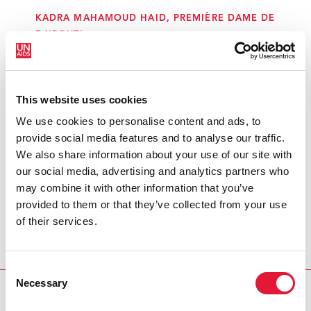
KADRA MAHAMOUD HAID, PREMIÈRE DAME DE
DJIBOUTI
« Grâce au leadership du Président et à
This website uses cookies
l'engagement de la Première dame,
We use cookies to personalise content and ads, to
Djibouti est parvenu à étendre la
provide social media features and to analyse our traffic.
couverture de traitement chez les
We also share information about your use of our site with
femmes enceintes vivant avec le VIH,
our social media, advertising and analytics partners who
faisant ainsi baisser les nouvelles
may combine it with other information that you’ve
infections chez les enfants. »
provided to them or that they’ve collected from your use
MICHEL SIDIBÉ, DIRECTEUR EXÉCUTIF DE
of their services.
L'ONUSIDA
Consent
Necessary
Selection
REGION/COUNTRY