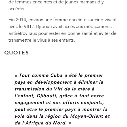
de femmes enceintes et de jeunes mamans d'y
accéder.
À cette occasion, le Ministre de la Santé de Djibouti, Kassim Issak Osman, a
déclaré que les programmes de prévention de la transmission du VIH de la
Fin 2014, environ une femme enceinte sur cinq vivant
mère à l'enfant avaient eu des résultats clairement positifs et qu'ils seront
étendus afin de permettre à davantage de femmes enceintes et de jeunes
avec le VIH à Djibouti avait accès aux médicaments
mamans d'y accéder.
antirétroviraux pour rester en bonne santé et éviter de
transmettre le virus à ses enfants.
QUOTES
« Tout comme Cuba a été le premier
pays en développement à éliminer la
transmission du VIH de la mère à
l'enfant, Djibouti, grâce à tout notre
engagement et nos efforts conjoints,
peut être le premier pays à montrer la
voie dans la région du Moyen-Orient et
de l'Afrique du Nord. »