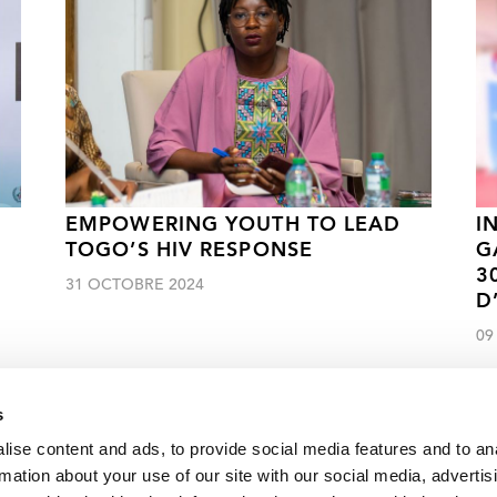
EMPOWERING YOUTH TO LEAD
I
TOGO’S HIV RESPONSE
G
3
31 OCTOBRE 2024
D
09
s
ise content and ads, to provide social media features and to an
rmation about your use of our site with our social media, advertis
Cliquez ici pour accéder aux reportages, vidéos, publications, infograph