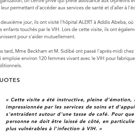
ation au VIH et mettre en lumière la
ganization, un centre privé qui prête assistance aux orphelins e
i 2030.
 leur permettant d'accéder aux services de santé et d'aller à l'é
 deuxième jour, ils ont visité l'hôpital ALERT à Addis Abeba, où
s enfants touchés par le VIH. Lors de cette visite, ils ont égale
unissent pour s'aider mutuellement.
us tard, Mme Beckham et M. Sidibé ont passé l'après-midi chez E
i emploie environ 120 femmes vivant avec le VIH pour fabriquer 
aditionnels.
UOTES
« Cette visite a été instructive, pleine d'émotion, 
impressionnée par les services de soins et d'appu
s'entraident autour d'une tasse de café. Pour qu
personne ne doit être laissé de côté, en particulier
plus vulnérables à l'infection à VIH. »