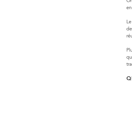
l'ONUSIDA, ont effectué ensemble une visite en Éthiopie afin de favoriser la sensibilis
Or
nécessité d'accélérer la riposte internationale pour mettre fin à l'épidémie de sida d'ic
en
Le
de
ré
Pl
qu
tr
Q