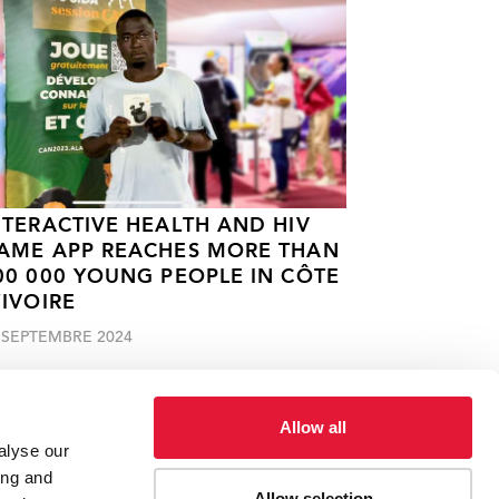
NTERACTIVE HEALTH AND HIV
AME APP REACHES MORE THAN
00 000 YOUNG PEOPLE IN CÔTE
’IVOIRE
 SEPTEMBRE 2024
Allow all
alyse our
ing and
Allow selection
ies, etc.
Victoria Beckham agit pour la sensibilisation