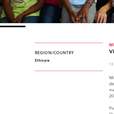
M
V
REGION/COUNTRY
Ethiopia
13
Mi
de
me
20
Po
Michel Sidibé, Directeur exécutif de l'ONUSIDA, et Victoria Beckham, Ambassadrice iti