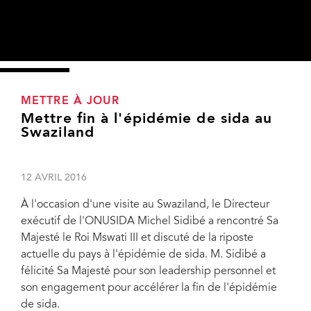
METTRE À JOUR
Mettre fin à l'épidémie de sida au
Swaziland
12 AVRIL 2016
À l'occasion d'une visite au Swaziland, le Directeur
exécutif de l'ONUSIDA Michel Sidibé a rencontré Sa
Majesté le Roi Mswati III et discuté de la riposte
actuelle du pays à l'épidémie de sida. M. Sidibé a
félicité Sa Majesté pour son leadership personnel et
« Je souhaite renouveler notre engagement en faveur de l'augmentation des
son engagement pour accélérer la fin de l'épidémie
ressources nationales consacrées à la riposte au sida, en mettant l'accent sur
l'investissement dans les programmes de prévention du VIH afin que notre rêve
de sida.
d'une nation avec zéro nouvelle infection à VIH se réalise. » - Sa Majesté le Roi