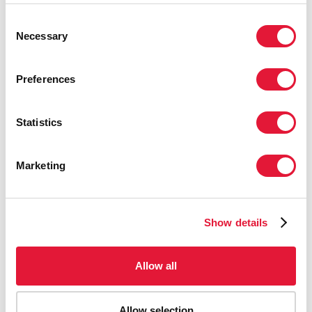
prises pour en finir avec le sida au
Swaziland. »
Consent
Necessary
Selection
MICHEL SIDIBÉ, DIRECTEUR EXÉCUTIF DE
L'ONUSIDA
Preferences
« Le Swaziland est engagé pour mettre
Statistics
fin au sida d'ici 2022, dans la lignée de
la vision de Sa Majesté le Roi. »
Marketing
PAUL DLAMINI, PREMIER MINISTRE PAR
INTÉRIM
Show details
« Accélérer la fin du sida nécessitera
Allow all
d'atteindre les zones les plus reculées
grâce à la décentralisation de services
dans les endroits où les gens ont
Allow selection