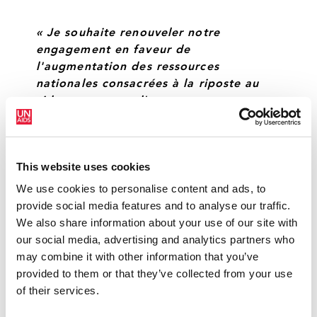
« Je souhaite renouveler notre
engagement en faveur de
l'augmentation des ressources
nationales consacrées à la riposte au
sida, en mettant l'accent sur
l'investissement dans les programmes
de prévention du VIH afin que notre
rêve d'une nation avec zéro nouvelle
This website uses cookies
infection à VIH se réalise. »
We use cookies to personalise content and ads, to
SA MAJESTÉ LE ROI MSWATI III
provide social media features and to analyse our traffic.
We also share information about your use of our site with
our social media, advertising and analytics partners who
« Je vous félicite pour votre
may combine it with other information that you’ve
engagement personnel et votre
provided to them or that they’ve collected from your use
leadership sur le VIH et pour les
of their services.
décisions courageuses que vous avez