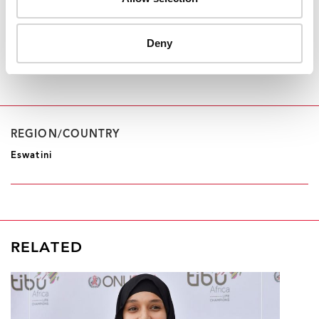
recours aux Gogo centres dans chaque
chefferie, en veillant à ce que personne
ne soit laissé de côté. »
Deny
SIBONGILE NDLELA, MINISTRE DE LA SANTÉ
REGION/COUNTRY
Eswatini
RELATED