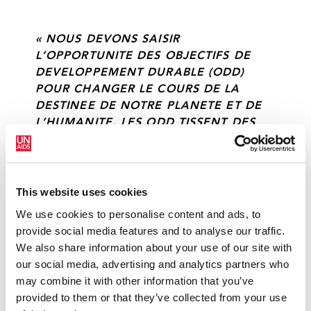
« NOUS DEVONS SAISIR
L’OPPORTUNITE DES OBJECTIFS DE
DEVELOPPEMENT DURABLE (ODD)
POUR CHANGER LE COURS DE LA
DESTINEE DE NOTRE PLANETE ET DE
L’HUMANITE. LES ODD TISSENT DES
LIENS ENTRE BIEN-ETRE
ENVIRONNEMENTAL, BIEN-ETRE
SOCIAL ET BIEN-ETRE ECONOMIQUE
POUR FORMER UNE TRAME MONDIALE
This website uses cookies
UNIQUE ET INTEGREE. ILS SERVENT DE
We use cookies to personalise content and ads, to
TREMPLIN NOUS PERMETTANT
provide social media features and to analyse our traffic.
D’APPROFONDIR ET DE CONSOLIDER
We also share information about your use of our site with
NOS EFFORTS POUR EN FINIR AVEC
our social media, advertising and analytics partners who
L’EPIDEMIE DE SIDA. »
may combine it with other information that you’ve
provided to them or that they’ve collected from your use
KWESI AMISSAH-ARTHUR
VICE-PRÉSIDENT DU