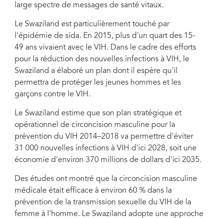
large spectre de messages de santé vitaux.
Le Swaziland est particulièrement touché par
Le CHAPS dirige également un programme couronné de succès autour du
football, qui a pour but de diffuser des informations sur la prévention du VIH
l'épidémie de sida. En 2015, plus d'un quart des 15-
dans l'espoir d'accroître le recours à la circoncision masculine médicale
49 ans vivaient avec le VIH. Dans le cadre des efforts
volontaire au Swaziland.
pour la réduction des nouvelles infections à VIH, le
Swaziland a élaboré un plan dont il espère qu'il
permettra de protéger les jeunes hommes et les
garçons contre le VIH.
Le Swaziland estime que son plan stratégique et
opérationnel de circoncision masculine pour la
prévention du VIH 2014–2018 va permettre d'éviter
31 000 nouvelles infections à VIH d'ici 2028, soit une
économie d'environ 370 millions de dollars d'ici 2035.
Des études ont montré que la circoncision masculine
médicale était efficace à environ 60 % dans la
prévention de la transmission sexuelle du VIH de la
femme à l'homme. Le Swaziland adopte une approche