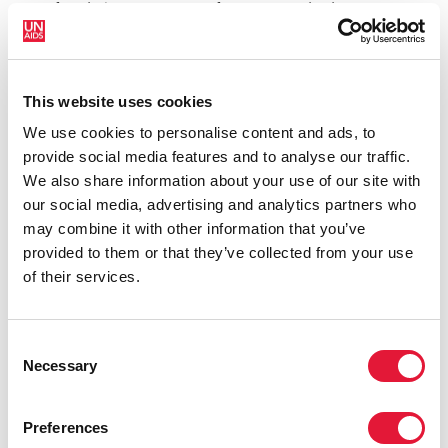
profité de l'occasion pour faire un test de dépistage.
Ceux qui sont diagnostiqués séropositifs au VIH sont
directement orientés vers des programmes de
traitement et de soins dans le cadre des services du
This website uses cookies
camp. Les camps Lihawu ont également constaté un
essor de la circoncision masculine médicale volontaire,
We use cookies to personalise content and ads, to
avec près de la moitié des participants qui ont opté
provide social media features and to analyse our traffic.
pour cette procédure.
We also share information about your use of our site with
our social media, advertising and analytics partners who
Sauver des vies grâce au football
may combine it with other information that you’ve
provided to them or that they’ve collected from your use
Le CHAPS dirige également un programme couronné
of their services.
de succès autour du football, qui a pour but de
diffuser des informations sur la prévention du VIH
dans l'espoir d'accroître le recours à la circoncision
Consent
masculine médicale volontaire au Swaziland. Grâce à
Necessary
Selection
l'appui du Plan présidentiel américain d’aide
d’urgence à la lutte contre le sida, le recours à cette
procédure chez les 15-29 ans est passé de 2 770 en
Preferences