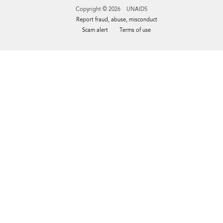
Copyright © 2026 UNAIDS
Report fraud, abuse, misconduct
Scam alert
Terms of use
Tweet
Facebook
Share this selection