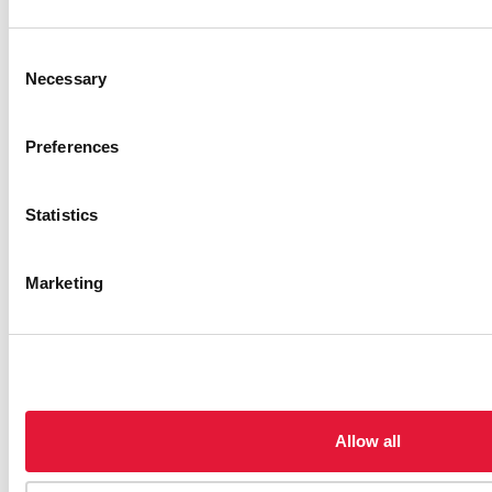
Consent
WESTERN AFRICAN YOUTH LIVING
Necessary
Selection
WITH HIV NETWORK HITTING MAJOR
ROADBLOCKS
Preferences
15 JUIN 2026
Statistics
Marketing
Allow all