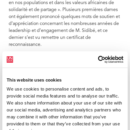
en nos populations et dans les valeurs africaines de
solidarité et de partage ». Plusieurs premières dames
ont également prononcé quelques mots de soutien et
d’appréciation concernant les nombreuses années de
leadership et d’engagement de M. Sidibé, et ce
dernier s’est vu remettre un certificat de
reconnaissance.
« L’ONUSIDA travaille main dans la main avec
l’Organisation des Premières dames d’Afrique contre
le VIH/sida depuis sa toute première réunion en 2002.
J’ai eu le privilège d’être présent à l’époque et j’ai le
This website uses cookies
privilège d’être encore avec vous aujourd’hui. Je vous
We use cookies to personalise content and ads, to
invite toutes à rester engagées pour en finir avec le
provide social media features and to analyse our traffic.
sida, car ensemble nous pouvons garantir un avenir
We also share information about your use of our site with
meilleur à nos enfants et nos jeunes, et une génération
our social media, advertising and analytics partners who
sans sida », a déclaré M. Sidibé.
may combine it with other information that you’ve
Les premières dames se sont engagées à poursuivre
provided to them or that they’ve collected from your use
leurs travaux sur l’une de leurs campagnes phares,