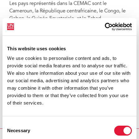
Les pays représentés dans la CEMAC sont le
Cameroun, la République centrafricaine, le Congo, le
Gabon, la Guinée-Equatoriale, et le Tchad.
Comme le précise Dr Casimir Manzengo, conseiller
médical au bureau Régional Afrique de l’OMS, « Les
populations clés jouent un rôle important dans la
This website uses cookies
survenue de l’épidémie du VIH/sida dans le monde,
We use cookies to personalise content and ads, to
ainsi, elles doivent aussi jouer un rôle de premier rang
provide social media features and to analyse our traffic.
dans les efforts de l’élimination de l’épidémie.»
We also share information about your use of our site with
Pour Savina Ammassari, Directrice Bureau Pays
our social media, advertising and analytics partners who
ONUSIDA au Cameroun, elle espère que l’initiative de
may combine it with other information that you’ve
la déclaration réduira les inégalités. Selon elle,
provided to them or that they’ve collected from your use
« Aucune société ne peut s’épanouir et se développer
of their services.
dans l’exclusion. Nous avons tous des valeurs
humaines en commun et nous sommes un même
Consent
peuple dans nos différences.»
Necessary
Selection