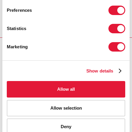
REGION/COUNTRY
Preferences
Cameroon
Statistics
Marketing
RELATED
Show details
Allow all
Allow selection
Deny