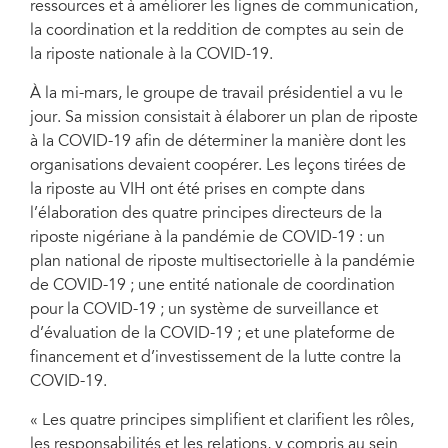
ressources et à améliorer les lignes de communication,
la coordination et la reddition de comptes au sein de
la riposte nationale à la COVID-19.
Nigeria, aéroport international de Nnamdi Azikiwe à Abuja : signature et
cérémonie de réception de la livraison de produits de santé fondamentaux
nécessaires de toute urgence par les Nations Unies pour riposter à la
À la mi-mars, le groupe de travail présidentiel a vu le
COVID-19. Photo : UNIC/ Oluseyi Soremekun
jour. Sa mission consistait à élaborer un plan de riposte
à la COVID-19 afin de déterminer la manière dont les
organisations devaient coopérer. Les leçons tirées de
la riposte au VIH ont été prises en compte dans
l’élaboration des quatre principes directeurs de la
riposte nigériane à la pandémie de COVID-19 : un
plan national de riposte multisectorielle à la pandémie
de COVID-19 ; une entité nationale de coordination
pour la COVID-19 ; un système de surveillance et
d’évaluation de la COVID-19 ; et une plateforme de
financement et d’investissement de la lutte contre la
COVID-19.
« Les quatre principes simplifient et clarifient les rôles,
les responsabilités et les relations, y compris au sein