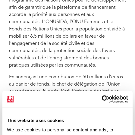
Programme des Nations Unies pour le développement
afin de garantir que la plateforme de financement
accorde la priorité aux personnes et aux
communautés. L’ONUSIDA, l’ONU Femmes et le
Fonds des Nations Unies pour la population ont aidé à
mobiliser 6,5 millions de dollars en faveur de
l’engagement de la société civile et des
communautés, de la protection sociale des foyers
vulnérables et de l’enregistrement des bonnes
pratiques utilisées par les communautés.
En annonçant une contribution de 50 millions d’euros
au panier de fonds, le chef de délégation de l’Union
européenne au Nigeria, Ketil Karlsen, a déclaré que
« le panier de fonds pour la COVID-19 nous offre la
chance de coopérer et d’agir rapidement pour
déployer une assistance pouvant aider à améliorer les
This website uses cookies
services de santé et atténuer l’impact de la pandémie
sur les plus vulnérables. »
We use cookies to personalise content and ads, to