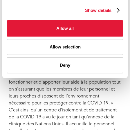
commencé à impliquer les quelque 100 000
professionnel-les de santé et bénévoles dans les
Show details
communautés afin qu'elles et ils prennent en charge la
communication sur les risques, la mobilisation au sein
Allow all
de la société, le traçage des contacts et les soins à
domicile.
Allow selection
La COVID-19 est loin d’être éradiquée dans le pays
alors que le nombre de cas augmente
continuellement, ce qui n’épargne pas le personnel
Deny
des Nations Unies. Toutefois, comme l’a indiqué M.
Kallon, « les Nations Unies doivent continuer de
fonctionner et d’apporter leur aide à la population tout
en s’assurant que les membres de leur personnel et
leurs proches disposent de l’environnement
nécessaire pour les protéger contre la COVID-19. »
C’est ainsi qu’un centre d’isolement et de traitement
de la COVID-19 a vu le jour en tant qu’annexe de la
clinique des Nations Unies. Il accueille le personnel